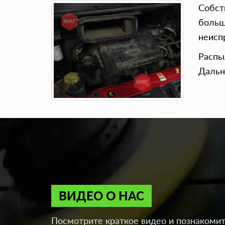
Собст
больш
неисп
Распы
Дальн
ВИДЕО О НАС
Посмотрите краткое видео и познакомит