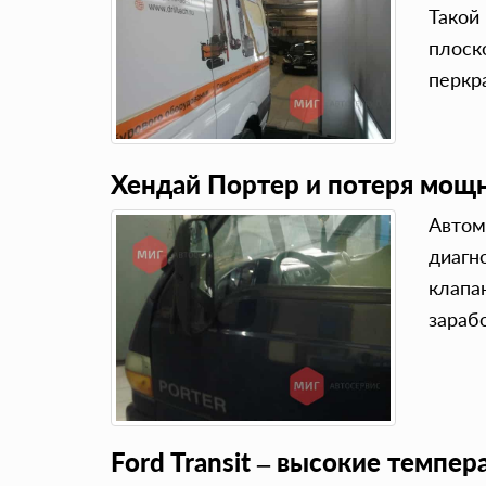
Такой
плоск
перкр
Хендай Портер и потеря мощ
Автом
диагн
клапа
зараб
Ford Transit – высокие темпе