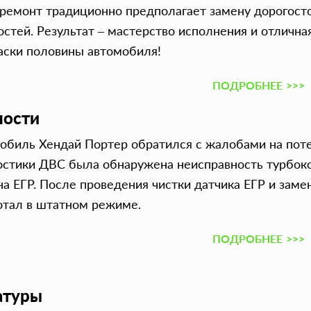
 ремонт традиционно предполагает замену дорогост
остей. Результат – мастерство исполнения и отлична
аски половины автомобиля!
ПОДРОБНЕЕ
>>>
ности
обиль Хендай Портер обратился c жалобами на поте
остики ДВС была обнаружена неисправность турбоко
на ЕГР. После проведения чистки датчика ЕГР и зам
отал в штатном режиме.
ПОДРОБНЕЕ
>>>
ратуры