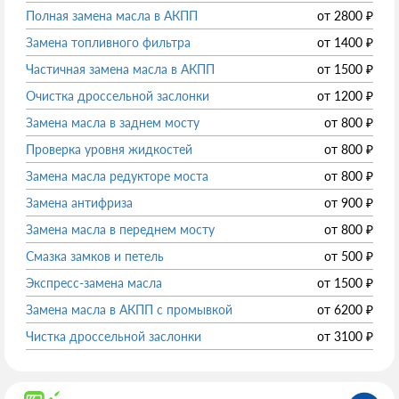
Полная замена масла в АКПП
от
2800
₽
Замена топливного фильтра
от
1400
₽
Частичная замена масла в АКПП
от
1500
₽
Очистка дроссельной заслонки
от
1200
₽
Замена масла в заднем мосту
от
800
₽
Проверка уровня жидкостей
от
800
₽
Замена масла редукторе моста
от
800
₽
Замена антифриза
от
900
₽
Замена масла в переднем мосту
от
800
₽
Смазка замков и петель
от
500
₽
Экспресс-замена масла
от
1500
₽
Замена масла в АКПП с промывкой
от
6200
₽
Чистка дроссельной заслонки
от
3100
₽