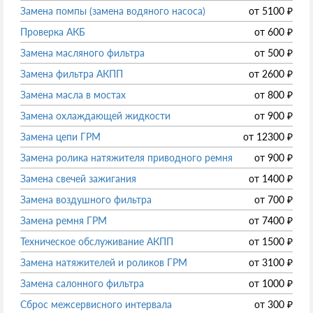
Замена помпы (замена водяного насоса)
от
5100
₽
Проверка АКБ
от
600
₽
Замена масляного фильтра
от
500
₽
Замена фильтра АКПП
от
2600
₽
Замена масла в мостах
от
800
₽
Замена охлаждающей жидкости
от
900
₽
Замена цепи ГРМ
от
12300
₽
Замена ролика натяжителя приводного ремня
от
900
₽
Замена свечей зажигания
от
1400
₽
Замена воздушного фильтра
от
700
₽
Замена ремня ГРМ
от
7400
₽
Техническое обслуживание АКПП
от
1500
₽
Замена натяжителей и роликов ГРМ
от
3100
₽
Замена салонного фильтра
от
1000
₽
Сброс межсервисного интервала
от
300
₽