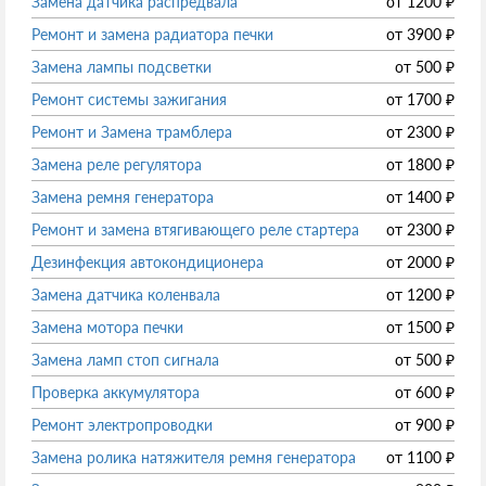
Замена датчика распредвала
от
1200
₽
Ремонт и замена радиатора печки
от
3900
₽
Замена лампы подсветки
от
500
₽
Ремонт системы зажигания
от
1700
₽
Ремонт и Замена трамблера
от
2300
₽
Замена реле регулятора
от
1800
₽
Замена ремня генератора
от
1400
₽
Ремонт и замена втягивающего реле стартера
от
2300
₽
Дезинфекция автокондиционера
от
2000
₽
Замена датчика коленвала
от
1200
₽
Замена мотора печки
от
1500
₽
Замена ламп стоп сигнала
от
500
₽
Проверка аккумулятора
от
600
₽
Ремонт электропроводки
от
900
₽
Замена ролика натяжителя ремня генератора
от
1100
₽