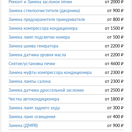
Ремонт и Замена заслонок печки
от
2000
₽
Замена стеклоочистителя (дворника)
от
900
₽
Замена предохранителя прикуривателя
от
800
₽
Замена компрессора кондиционера
от
1500
₽
Замена ламп подсветки номера
от
500
₽
Замена шкива генератора
от
2200
₽
Замена датчика уровня масла
от
2200
₽
Снятие/установка печки
от
4600
₽
Замена муфты компрессора кондиционера
от
2300
₽
Замена лампы салона
от
2300
₽
Замена датчика дроссельной заслонки
от
2500
₽
Чистка автокондиционера
от
1800
₽
Замена ламп заднего хода
от
300
₽
Замена ламп освещения
от
400
₽
Замена (ДМРВ)
от
900
₽