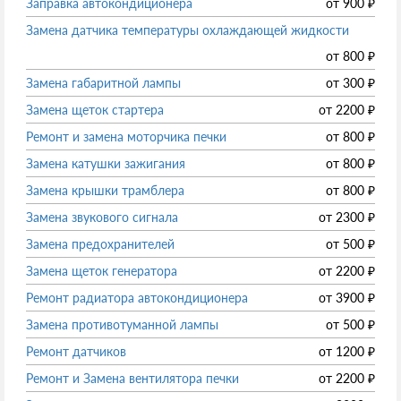
Заправка автокондиционера
от
900
₽
Замена датчика температуры охлаждающей жидкости
от
800
₽
Замена габаритной лампы
от
300
₽
Замена щеток стартера
от
2200
₽
Ремонт и замена моторчика печки
от
800
₽
Замена катушки зажигания
от
800
₽
Замена крышки трамблера
от
800
₽
Замена звукового сигнала
от
2300
₽
Замена предохранителей
от
500
₽
Замена щеток генератора
от
2200
₽
Ремонт радиатора автокондиционера
от
3900
₽
Замена противотуманной лампы
от
500
₽
Ремонт датчиков
от
1200
₽
Ремонт и Замена вентилятора печки
от
2200
₽