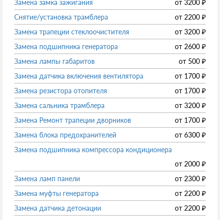
Замена замка зажигания
от
3200
₽
Снятие/установка трамблера
от
2200
₽
Замена трапеции стеклоочистителя
от
3200
₽
Замена подшипника генератора
от
2600
₽
Замена лампы габаритов
от
500
₽
Замена датчика включения вентилятора
от
1700
₽
Замена резистора отопителя
от
1700
₽
Замена сальника трамблера
от
3200
₽
Замена Ремонт трапеции дворников
от
1700
₽
Замена блока предохранителей
от
6300
₽
Замена подшипника компрессора кондиционера
от
2000
₽
Замена ламп панели
от
2300
₽
Замена муфты генератора
от
2200
₽
Замена датчика детонации
от
2200
₽