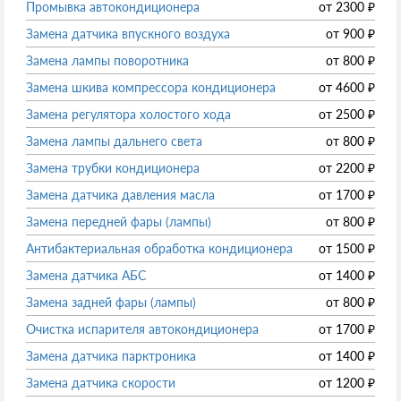
Промывка автокондиционера
от
2300
₽
Замена датчика впускного воздуха
от
900
₽
Замена лампы поворотника
от
800
₽
Замена шкива компрессора кондиционера
от
4600
₽
Замена регулятора холостого хода
от
2500
₽
Замена лампы дальнего света
от
800
₽
Замена трубки кондиционера
от
2200
₽
Замена датчика давления масла
от
1700
₽
Замена передней фары (лампы)
от
800
₽
Антибактериальная обработка кондиционера
от
1500
₽
Замена датчика АБС
от
1400
₽
Замена задней фары (лампы)
от
800
₽
Очистка испарителя автокондиционера
от
1700
₽
Замена датчика парктроника
от
1400
₽
Замена датчика скорости
от
1200
₽