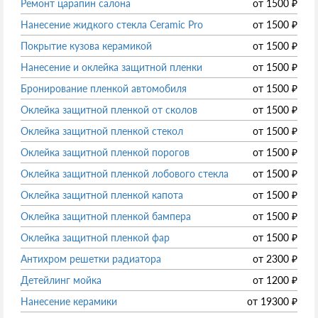
Ремонт царапин салона
от
1500
₽
Нанесение жидкого стекла Ceramic Pro
от
1500
₽
Покрытие кузова керамикой
от
1500
₽
Нанесение и оклейка защитной пленки
от
1500
₽
Бронирование пленкой автомобиля
от
1500
₽
Оклейка защитной пленкой от сколов
от
1500
₽
Оклейка защитной пленкой стекол
от
1500
₽
Оклейка защитной пленкой порогов
от
1500
₽
Оклейка защитной пленкой лобового стекла
от
1500
₽
Оклейка защитной пленкой капота
от
1500
₽
Оклейка защитной пленкой бампера
от
1500
₽
Оклейка защитной пленкой фар
от
1500
₽
Антихром решетки радиатора
от
2300
₽
Детейлинг мойка
от
1200
₽
Нанесение керамики
от
19300
₽