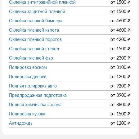
Оклейка антигравийной пленкой
от
1500
₽
Оклейка защитной пленкой
от
1500
₽
Оклейка пленкой бампера
от
4600
₽
Оклейка пленкой капота
от
4600
₽
Оклейка пленкой порогов
от
4200
₽
Оклейка пленкой стекол
от
1500
₽
Оклейка пленкой фар
от
2300
₽
Полировка воском
от
3100
₽
Полировка дверей
от
1200
₽
Полная полировка авто
от
9200
₽
Предпродажная подготовка
от
3900
₽
Полная химчистка салона
от
8800
₽
Полировка кузова
от
1500
₽
Антидождь
от
1200
₽