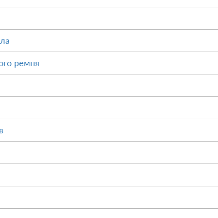
ала
ого ремня
в