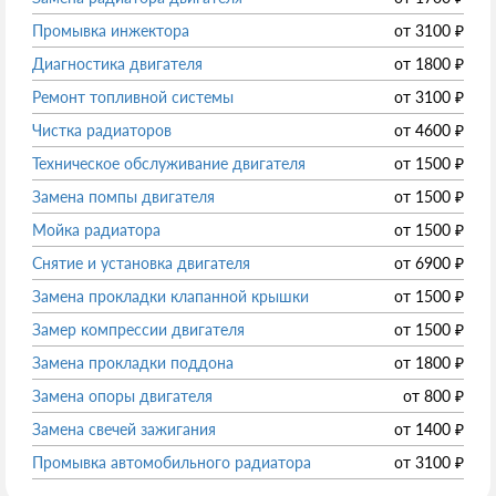
Промывка инжектора
от
3100
₽
Диагностика двигателя
от
1800
₽
Ремонт топливной системы
от
3100
₽
Чистка радиаторов
от
4600
₽
Техническое обслуживание двигателя
от
1500
₽
Замена помпы двигателя
от
1500
₽
Мойка радиатора
от
1500
₽
Снятие и установка двигателя
от
6900
₽
Замена прокладки клапанной крышки
от
1500
₽
Замер компрессии двигателя
от
1500
₽
Замена прокладки поддона
от
1800
₽
Замена опоры двигателя
от
800
₽
Замена свечей зажигания
от
1400
₽
Промывка автомобильного радиатора
от
3100
₽