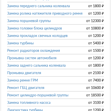
Замена переднего сальника коленвала
от
1800
₽
Замена ролика натяжителя приводного ремня
от
1200
₽
Замена поршневой группы
от
12300
₽
Замена головки блока цилиндров
от
10800
₽
Замена прокладок свечных колодцев
от
1200
₽
Замена турбины
от
5400
₽
Ремонт радиаторов охлаждения
от
1500
₽
Промывка систем автомобиля
от
1200
₽
Замена заднего сальника коленвала
от
1800
₽
Промывка двигателя
от
2100
₽
Замена ремня ГРМ
от
7400
₽
Ремонт ГБЦ двигателя
от
10600
₽
Ремонт цилиндро-поршневой группы
от
18500
₽
Замена топливного насоса
от
3100
₽
Диагностика турбины
от
1200
₽