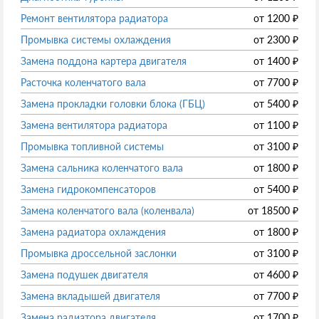
Ремонт вентилятора радиатора
от
1200
₽
Промывка системы охлаждения
от
2300
₽
Замена поддона картера двигателя
от
1400
₽
Расточка коленчатого вала
от
7700
₽
Замена прокладки головки блока (ГБЦ)
от
5400
₽
Замена вентилятора радиатора
от
1100
₽
Промывка топливной системы
от
3100
₽
Замена сальника коленчатого вала
от
1800
₽
Замена гидрокомпенсаторов
от
5400
₽
Замена коленчатого вала (коленвала)
от
18500
₽
Замена радиатора охлаждения
от
1800
₽
Промывка дроссельной заслонки
от
3100
₽
Замена подушек двигателя
от
4600
₽
Замена вкладышей двигателя
от
7700
₽
Замена радиатора двигателя
от
1700
₽