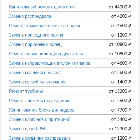
Капитальный ремонт двигателя
от
44000
₽
Замена распредвала
от
4200
₽
Ремонт и замена коленчатого вала
от
4600
₽
Замена приводного ремня
от
1200
₽
Замена поршневых колец
от
10800
₽
Ремонт блока цилиндров двигателя
от
10800
₽
Замена направляющих втулок клапанов
от
4600
₽
Замена масляного насоса
от
5600
₽
Замена свечей накаливания
от
1400
₽
Ремонт турбины
от
13200
₽
Ремонт системы охлаждения
от
5600
₽
Хонингование блока цилиндров
от
7700
₽
Замена клапанов с притиркой
от
5400
₽
Замена цепи ГРМ
от
12300
₽
Замена сальника распредвала
от
1200
₽