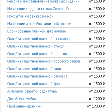
Ремонт и восстановление кожаных сидений
от
1500
₽
Нанесение жидкого стекла Ceramic Pro
от
1500
₽
Покрытие кузова керамикой
от
1500
₽
Нанесение и оклейка защитной пленки
от
1500
₽
Бронирование пленкой автомобиля
от
1500
₽
Оклейка защитной пленкой от сколов
от
1500
₽
Оклейка защитной пленкой стекол
от
1500
₽
Оклейка защитной пленкой порогов
от
1500
₽
Оклейка защитной пленкой лобового стекла
от
1500
₽
Оклейка защитной пленкой капота
от
1500
₽
Оклейка защитной пленкой бампера
от
1500
₽
Оклейка защитной пленкой фар
от
1500
₽
Антихром решетки радиатора
от
2300
₽
Детейлинг мойка
от
1200
₽
Нанесение керамики
от
19300
₽