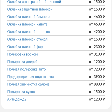
Оклейка антигравийной пленкой
от
1500
₽
Оклейка защитной пленкой
от
1500
₽
Оклейка пленкой бампера
от
4600
₽
Оклейка пленкой капота
от
4600
₽
Оклейка пленкой порогов
от
4200
₽
Оклейка пленкой стекол
от
1500
₽
Оклейка пленкой фар
от
2300
₽
Полировка воском
от
3100
₽
Полировка дверей
от
1200
₽
Полная полировка авто
от
9200
₽
Предпродажная подготовка
от
3900
₽
Полная химчистка салона
от
8800
₽
Полировка кузова
от
1500
₽
Антидождь
от
1200
₽