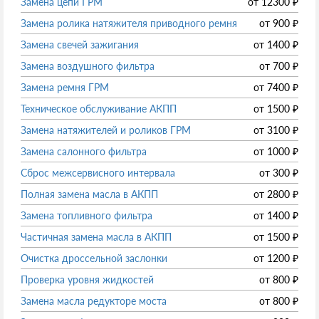
Замена цепи ГРМ
от
12300
₽
Замена ролика натяжителя приводного ремня
от
900
₽
Замена свечей зажигания
от
1400
₽
Замена воздушного фильтра
от
700
₽
Замена ремня ГРМ
от
7400
₽
Техническое обслуживание АКПП
от
1500
₽
Замена натяжителей и роликов ГРМ
от
3100
₽
Замена салонного фильтра
от
1000
₽
Сброс межсервисного интервала
от
300
₽
Полная замена масла в АКПП
от
2800
₽
Замена топливного фильтра
от
1400
₽
Частичная замена масла в АКПП
от
1500
₽
Очистка дроссельной заслонки
от
1200
₽
Проверка уровня жидкостей
от
800
₽
Замена масла редукторе моста
от
800
₽