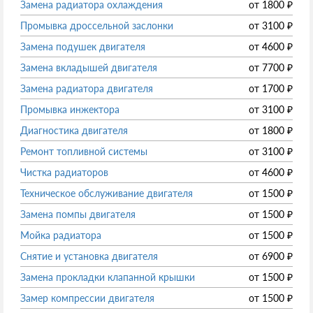
Замена радиатора охлаждения
от
1800
₽
Промывка дроссельной заслонки
от
3100
₽
Замена подушек двигателя
от
4600
₽
Замена вкладышей двигателя
от
7700
₽
Замена радиатора двигателя
от
1700
₽
Промывка инжектора
от
3100
₽
Диагностика двигателя
от
1800
₽
Ремонт топливной системы
от
3100
₽
Чистка радиаторов
от
4600
₽
Техническое обслуживание двигателя
от
1500
₽
Замена помпы двигателя
от
1500
₽
Мойка радиатора
от
1500
₽
Снятие и установка двигателя
от
6900
₽
Замена прокладки клапанной крышки
от
1500
₽
Замер компрессии двигателя
от
1500
₽