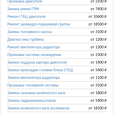
Промывка двигателя
от
2100
₽
Замена ремня ГРМ
от
7400
₽
Ремонт ГБЦ двигателя
от
10600
₽
Ремонт цилиндро-поршневой группы
от
18500
₽
Замена топливного насоса
от
3100
₽
Диагностика турбины
от
1200
₽
Ремонт вентилятора радиатора
от
1200
₽
Промывка системы охлаждения
от
2300
₽
Замена поддона картера двигателя
от
1400
₽
Замена прокладки головки блока (ГБЦ)
от
5400
₽
Замена вентилятора радиатора
от
1100
₽
Промывка топливной системы
от
3100
₽
Замена сальника коленчатого вала
от
1800
₽
Замена гидрокомпенсаторов
от
5400
₽
Замена коленчатого вала (коленвала)
от
18500
₽