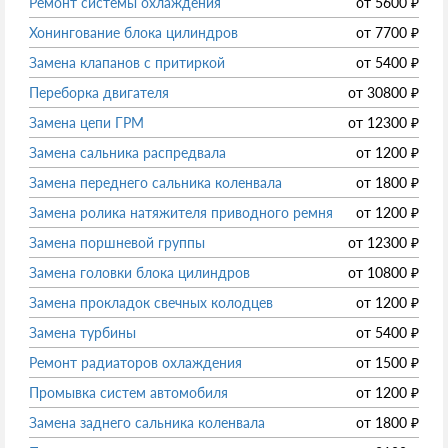
Ремонт системы охлаждения
от
5600
₽
Хонингование блока цилиндров
от
7700
₽
Замена клапанов с притиркой
от
5400
₽
Переборка двигателя
от
30800
₽
Замена цепи ГРМ
от
12300
₽
Замена сальника распредвала
от
1200
₽
Замена переднего сальника коленвала
от
1800
₽
Замена ролика натяжителя приводного ремня
от
1200
₽
Замена поршневой группы
от
12300
₽
Замена головки блока цилиндров
от
10800
₽
Замена прокладок свечных колодцев
от
1200
₽
Замена турбины
от
5400
₽
Ремонт радиаторов охлаждения
от
1500
₽
Промывка систем автомобиля
от
1200
₽
Замена заднего сальника коленвала
от
1800
₽