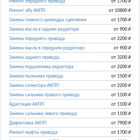
Ремонт переднего привода
от
1700
₽
Ремонт эбу АКПП
от
10800
₽
Замена главного цилиндра сцепления
от
1700
₽
Замена масла в заднем редукторе
от
900
₽
Замена переднего привода
от
2200
₽
Замена масла в переднем редукторе
от
900
₽
Замена заднего привода
от
3200
₽
Замена подшипника редуктора
от
2200
₽
Замена пыльника привода
от
1500
₽
Замена селектора АКПП
от
2200
₽
Замена сальника правого привода
от
1100
₽
Адаптация АКПП
от
1100
₽
Замена сальника левого привода
от
1100
₽
Дефектовка АКПП
от
7900
₽
Ремонт муфты привода
от
1700
₽