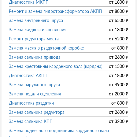
Диагностика МКПП
от
1800
₽
Ремонт и замена гидротрансформатора АКПП
от
8800
₽
Замена внутреннего шруса
от
6500
₽
Замена жидкости сцепления
от
1800
₽
Ремонт редуктора моста
от
6200
₽
Замена масла в раздаточной коробке
от
800
₽
Замена сальника привода
от
2600
₽
Замена крестовины карданного вала (кардана)
от
1500
₽
Диагностика АКПП
от
1800
₽
Замена наружного шруса
от
4900
₽
Замена педали сцепления
от
2000
₽
Диагностика раздатки
от
800
₽
Замена сальника редуктора
от
2600
₽
Замена сальника КПП
от
3200
₽
Замена подвесного подшипника карданного вала