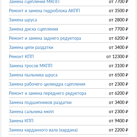
Замена сцепления МКПП
от
7700
₽
Ремонт и замена гидроблока АКПП
от
3500
₽
Замена шруса
от
2800
₽
Замена диска сцепления
от
7700
₽
Ремонт и замена заднего редуктора
от
6200
₽
Замена цепи раздатки
от
3400
₽
Ремонт КПП
от
12300
₽
Замена тросов МКПП
от
3100
₽
Замена пыльника шруса
от
6500
₽
Замена рабочего цилиндра сцепления
от
2300
₽
Ремонт и замена переднего редуктора
от
6200
₽
Замена подшипников раздатки
от
3400
₽
Замена сальника мкпп
от
2300
₽
Замена КПП
от
9400
₽
Замена карданного вала (кардана)
от
2200
₽