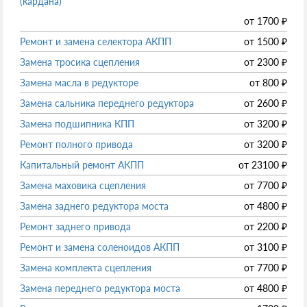
(кардана)
от
1700
₽
Ремонт и замена селектора АКПП
от
1500
₽
Замена тросика сцепления
от
2300
₽
Замена масла в редукторе
от
800
₽
Замена сальника переднего редуктора
от
2600
₽
Замена подшипника КПП
от
3200
₽
Ремонт полного привода
от
3200
₽
Капитальный ремонт АКПП
от
23100
₽
Замена маховика сцепления
от
7700
₽
Замена заднего редуктора моста
от
4800
₽
Ремонт заднего привода
от
2200
₽
Ремонт и замена соленоидов АКПП
от
3100
₽
Замена комплекта сцепления
от
7700
₽
Замена переднего редуктора моста
от
4800
₽