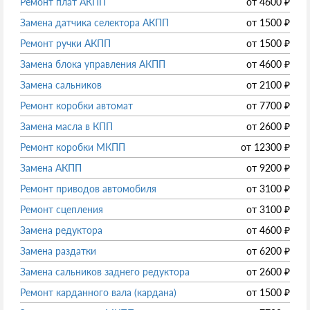
Ремонт плат АКПП
от
4600
₽
Замена датчика селектора АКПП
от
1500
₽
Ремонт ручки АКПП
от
1500
₽
Замена блока управления АКПП
от
4600
₽
Замена сальников
от
2100
₽
Ремонт коробки автомат
от
7700
₽
Замена масла в КПП
от
2600
₽
Ремонт коробки МКПП
от
12300
₽
Замена АКПП
от
9200
₽
Ремонт приводов автомобиля
от
3100
₽
Ремонт сцепления
от
3100
₽
Замена редуктора
от
4600
₽
Замена раздатки
от
6200
₽
Замена сальников заднего редуктора
от
2600
₽
Ремонт карданного вала (кардана)
от
1500
₽