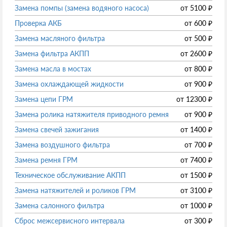
Замена помпы (замена водяного насоса)
от
5100
₽
Проверка АКБ
от
600
₽
Замена масляного фильтра
от
500
₽
Замена фильтра АКПП
от
2600
₽
Замена масла в мостах
от
800
₽
Замена охлаждающей жидкости
от
900
₽
Замена цепи ГРМ
от
12300
₽
Замена ролика натяжителя приводного ремня
от
900
₽
Замена свечей зажигания
от
1400
₽
Замена воздушного фильтра
от
700
₽
Замена ремня ГРМ
от
7400
₽
Техническое обслуживание АКПП
от
1500
₽
Замена натяжителей и роликов ГРМ
от
3100
₽
Замена салонного фильтра
от
1000
₽
Сброс межсервисного интервала
от
300
₽