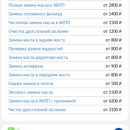
Полная замена масла в АКПП
от
2800
₽
Замена топливного фильтра
от
1400
₽
Частичная замена масла в АКПП
от
1500
₽
Очистка дроссельной заслонки
от
1200
₽
Замена масла в заднем мосту
от
800
₽
Проверка уровня жидкостей
от
800
₽
Замена масла редукторе моста
от
800
₽
Замена антифриза
от
900
₽
Замена масла в переднем мосту
от
800
₽
Смазка замков и петель
от
500
₽
Экспресс-замена масла
от
1500
₽
Замена масла в АКПП с промывкой
от
6200
₽
Чистка дроссельной заслонки
от
3100
₽