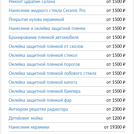
Ремонт царапин салона
от
1500
₽
Нанесение жидкого стекла Ceramic Pro
от
1500
₽
Покрытие кузова керамикой
от
1500
₽
Нанесение и оклейка защитной пленки
от
1500
₽
Бронирование пленкой автомобиля
от
1500
₽
Оклейка защитной пленкой от сколов
от
1500
₽
Оклейка защитной пленкой стекол
от
1500
₽
Оклейка защитной пленкой порогов
от
1500
₽
Оклейка защитной пленкой лобового стекла
от
1500
₽
Оклейка защитной пленкой капота
от
1500
₽
Оклейка защитной пленкой бампера
от
1500
₽
Оклейка защитной пленкой фар
от
1500
₽
Антихром решетки радиатора
от
2300
₽
Детейлинг мойка
от
1200
₽
Нанесение керамики
от
19300
₽