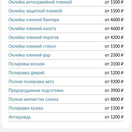
Оклейка антигравийной пленкой
от
1500
₽
Оклейка защитной пленкой
от
1500
₽
Оклейка пленкой бампера
от
4600
₽
Оклейка пленкой капота
от
4600
₽
Оклейка пленкой порогов
от
4200
₽
Оклейка пленкой стекол
от
1500
₽
Оклейка пленкой фар
от
2300
₽
Полировка воском
от
3100
₽
Полировка дверей
от
1200
₽
Полная полировка авто
от
9200
₽
Предпродажная подготовка
от
3900
₽
Полная химчистка салона
от
8800
₽
Полировка кузова
от
1500
₽
Антидождь
от
1200
₽