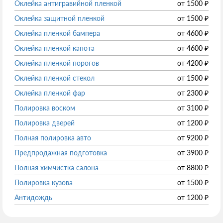
Оклейка антигравийной пленкой
от
1500
₽
Оклейка защитной пленкой
от
1500
₽
Оклейка пленкой бампера
от
4600
₽
Оклейка пленкой капота
от
4600
₽
Оклейка пленкой порогов
от
4200
₽
Оклейка пленкой стекол
от
1500
₽
Оклейка пленкой фар
от
2300
₽
Полировка воском
от
3100
₽
Полировка дверей
от
1200
₽
Полная полировка авто
от
9200
₽
Предпродажная подготовка
от
3900
₽
Полная химчистка салона
от
8800
₽
Полировка кузова
от
1500
₽
Антидождь
от
1200
₽