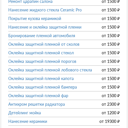
Ремонт царапин салона
от
1500
₽
Нанесение жидкого стекла Ceramic Pro
от
1500
₽
Покрытие кузова керамикой
от
1500
₽
Нанесение и оклейка защитной пленки
от
1500
₽
Бронирование пленкой автомобиля
от
1500
₽
Оклейка защитной пленкой от сколов
от
1500
₽
Оклейка защитной пленкой стекол
от
1500
₽
Оклейка защитной пленкой порогов
от
1500
₽
Оклейка защитной пленкой лобового стекла
от
1500
₽
Оклейка защитной пленкой капота
от
1500
₽
Оклейка защитной пленкой бампера
от
1500
₽
Оклейка защитной пленкой фар
от
1500
₽
Антихром решетки радиатора
от
2300
₽
Детейлинг мойка
от
1200
₽
Нанесение керамики
от
19300
₽