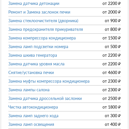
Замена датчика детонации
от
2200
₽
Ремонт и Замена заслонок печки
от
2000
₽
Замена стеклоочистителя (дворника)
от
900
₽
Замена предохранителя прикуривателя
от
800
₽
Замена компрессора кондиционера
от
1500
₽
Замена ламп подсветки номера
от
500
₽
Замена шкива генератора
от
2200
₽
Замена датчика уровня масла
от
2200
₽
Снятие/установка печки
от
4600
₽
Замена муфты компрессора кондиционера
от
2300
₽
Замена лампы салона
от
2300
₽
Замена датчика дроссельной заслонки
от
2500
₽
Чистка автокондиционера
от
1800
₽
Замена ламп заднего хода
от
300
₽
Замена ламп освещения
от
400
₽