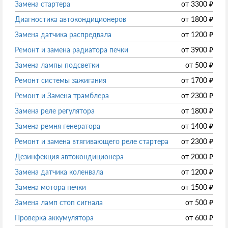
Замена стартера
от
3300
₽
Диагностика автокондиционеров
от
1800
₽
Замена датчика распредвала
от
1200
₽
Ремонт и замена радиатора печки
от
3900
₽
Замена лампы подсветки
от
500
₽
Ремонт системы зажигания
от
1700
₽
Ремонт и Замена трамблера
от
2300
₽
Замена реле регулятора
от
1800
₽
Замена ремня генератора
от
1400
₽
Ремонт и замена втягивающего реле стартера
от
2300
₽
Дезинфекция автокондиционера
от
2000
₽
Замена датчика коленвала
от
1200
₽
Замена мотора печки
от
1500
₽
Замена ламп стоп сигнала
от
500
₽
Проверка аккумулятора
от
600
₽