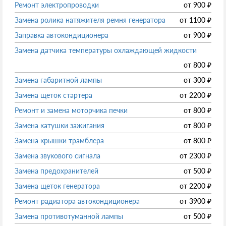
Ремонт электропроводки
от
900
₽
Замена ролика натяжителя ремня генератора
от
1100
₽
Заправка автокондиционера
от
900
₽
Замена датчика температуры охлаждающей жидкости
от
800
₽
Замена габаритной лампы
от
300
₽
Замена щеток стартера
от
2200
₽
Ремонт и замена моторчика печки
от
800
₽
Замена катушки зажигания
от
800
₽
Замена крышки трамблера
от
800
₽
Замена звукового сигнала
от
2300
₽
Замена предохранителей
от
500
₽
Замена щеток генератора
от
2200
₽
Ремонт радиатора автокондиционера
от
3900
₽
Замена противотуманной лампы
от
500
₽