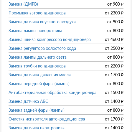
Замена (ДМРВ)
от
900
₽
Промывка автокондиционера
от
2300
₽
Замена датчика впускного воздуха
от
900
₽
Замена лампы поворотника
от
800
₽
Замена шкива компрессора кондиционера
от
4600
₽
Замена регулятора холостого хода
от
2500
₽
Замена лампы дальнего света
от
800
₽
Замена трубки кондиционера
от
2200
₽
Замена датчика давления масла
от
1700
₽
Замена передней фары (лампы)
от
800
₽
Антибактериальная обработка кондиционера
от
1500
₽
Замена датчика АБС
от
1400
₽
Замена задней фары (лампы)
от
800
₽
Очистка испарителя автокондиционера
от
1700
₽
Замена датчика парктроника
от
1400
₽