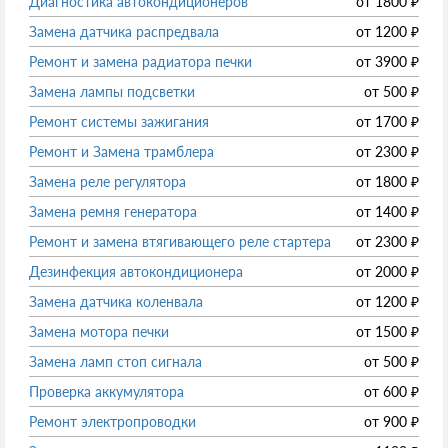
Диагностика автокондиционеров
от
1800
₽
Замена датчика распредвала
от
1200
₽
Ремонт и замена радиатора печки
от
3900
₽
Замена лампы подсветки
от
500
₽
Ремонт системы зажигания
от
1700
₽
Ремонт и Замена трамблера
от
2300
₽
Замена реле регулятора
от
1800
₽
Замена ремня генератора
от
1400
₽
Ремонт и замена втягивающего реле стартера
от
2300
₽
Дезинфекция автокондиционера
от
2000
₽
Замена датчика коленвала
от
1200
₽
Замена мотора печки
от
1500
₽
Замена ламп стоп сигнала
от
500
₽
Проверка аккумулятора
от
600
₽
Ремонт электропроводки
от
900
₽