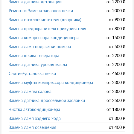
Замена датчика детонации
от
2200
₽
Ремонт и Замена заслонок печки
от
2000
₽
Замена стеклоочистителя (дворника)
от
900
₽
Замена предохранителя прикуривателя
от
800
₽
Замена компрессора кондиционера
от
1500
₽
Замена ламп подсветки номера
от
500
₽
Замена шкива генератора
от
2200
₽
Замена датчика уровня масла
от
2200
₽
Снятие/установка печки
от
4600
₽
Замена муфты компрессора кондиционера
от
2300
₽
Замена лампы салона
от
2300
₽
Замена датчика дроссельной заслонки
от
2500
₽
Чистка автокондиционера
от
1800
₽
Замена ламп заднего хода
от
300
₽
Замена ламп освещения
от
400
₽