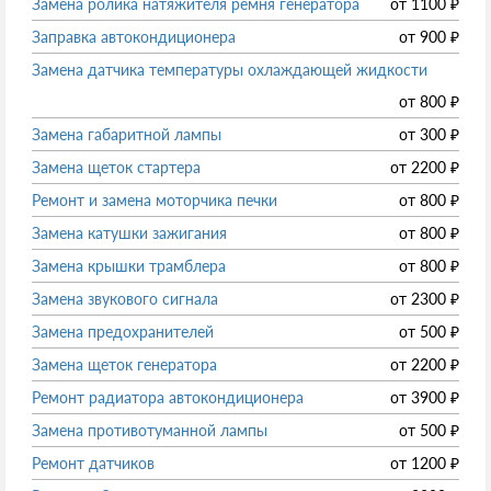
Замена ролика натяжителя ремня генератора
от
1100
₽
Заправка автокондиционера
от
900
₽
Замена датчика температуры охлаждающей жидкости
от
800
₽
Замена габаритной лампы
от
300
₽
Замена щеток стартера
от
2200
₽
Ремонт и замена моторчика печки
от
800
₽
Замена катушки зажигания
от
800
₽
Замена крышки трамблера
от
800
₽
Замена звукового сигнала
от
2300
₽
Замена предохранителей
от
500
₽
Замена щеток генератора
от
2200
₽
Ремонт радиатора автокондиционера
от
3900
₽
Замена противотуманной лампы
от
500
₽
Ремонт датчиков
от
1200
₽