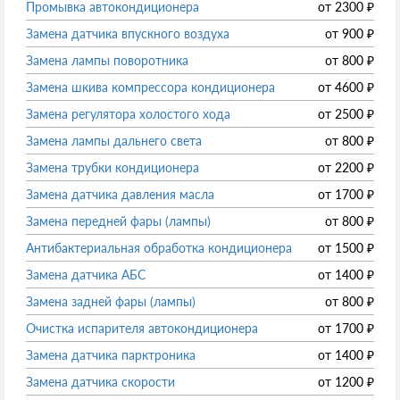
Промывка автокондиционера
от
2300
₽
Замена датчика впускного воздуха
от
900
₽
Замена лампы поворотника
от
800
₽
Замена шкива компрессора кондиционера
от
4600
₽
Замена регулятора холостого хода
от
2500
₽
Замена лампы дальнего света
от
800
₽
Замена трубки кондиционера
от
2200
₽
Замена датчика давления масла
от
1700
₽
Замена передней фары (лампы)
от
800
₽
Антибактериальная обработка кондиционера
от
1500
₽
Замена датчика АБС
от
1400
₽
Замена задней фары (лампы)
от
800
₽
Очистка испарителя автокондиционера
от
1700
₽
Замена датчика парктроника
от
1400
₽
Замена датчика скорости
от
1200
₽