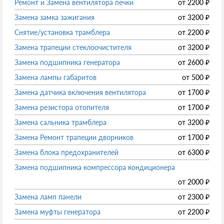
Ремонт и Замена вентилятора печки
от
2200
₽
Замена замка зажигания
от
3200
₽
Снятие/установка трамблера
от
2200
₽
Замена трапеции стеклоочистителя
от
3200
₽
Замена подшипника генератора
от
2600
₽
Замена лампы габаритов
от
500
₽
Замена датчика включения вентилятора
от
1700
₽
Замена резистора отопителя
от
1700
₽
Замена сальника трамблера
от
3200
₽
Замена Ремонт трапеции дворников
от
1700
₽
Замена блока предохранителей
от
6300
₽
Замена подшипника компрессора кондиционера
от
2000
₽
Замена ламп панели
от
2300
₽
Замена муфты генератора
от
2200
₽