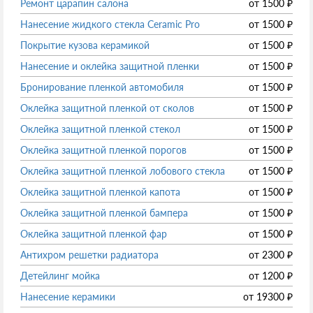
Ремонт царапин салона
от
1500
₽
Нанесение жидкого стекла Ceramic Pro
от
1500
₽
Покрытие кузова керамикой
от
1500
₽
Нанесение и оклейка защитной пленки
от
1500
₽
Бронирование пленкой автомобиля
от
1500
₽
Оклейка защитной пленкой от сколов
от
1500
₽
Оклейка защитной пленкой стекол
от
1500
₽
Оклейка защитной пленкой порогов
от
1500
₽
Оклейка защитной пленкой лобового стекла
от
1500
₽
Оклейка защитной пленкой капота
от
1500
₽
Оклейка защитной пленкой бампера
от
1500
₽
Оклейка защитной пленкой фар
от
1500
₽
Антихром решетки радиатора
от
2300
₽
Детейлинг мойка
от
1200
₽
Нанесение керамики
от
19300
₽