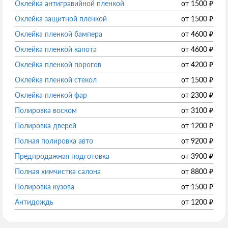
Оклейка антигравийной пленкой
от
1500
₽
Оклейка защитной пленкой
от
1500
₽
Оклейка пленкой бампера
от
4600
₽
Оклейка пленкой капота
от
4600
₽
Оклейка пленкой порогов
от
4200
₽
Оклейка пленкой стекол
от
1500
₽
Оклейка пленкой фар
от
2300
₽
Полировка воском
от
3100
₽
Полировка дверей
от
1200
₽
Полная полировка авто
от
9200
₽
Предпродажная подготовка
от
3900
₽
Полная химчистка салона
от
8800
₽
Полировка кузова
от
1500
₽
Антидождь
от
1200
₽