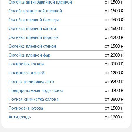
Оклейка антигравийной пленкой
от
1500
₽
Оклейка защитной пленкой
от
1500
₽
Оклейка пленкой бампера
от
4600
₽
Оклейка пленкой капота
от
4600
₽
Оклейка пленкой порогов
от
4200
₽
Оклейка пленкой стекол
от
1500
₽
Оклейка пленкой фар
от
2300
₽
Полировка воском
от
3100
₽
Полировка дверей
от
1200
₽
Полная полировка авто
от
9200
₽
Предпродажная подготовка
от
3900
₽
Полная химчистка салона
от
8800
₽
Полировка кузова
от
1500
₽
Антидождь
от
1200
₽