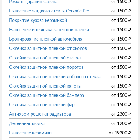
Ремонт царапин салона
от
1500
₽
Нанесение жидкого стекла Ceramic Pro
от
1500
₽
Покрытие кузова керамикой
от
1500
₽
Нанесение и оклейка защитной пленки
от
1500
₽
Бронирование пленкой автомобиля
от
1500
₽
Оклейка защитной пленкой от сколов
от
1500
₽
Оклейка защитной пленкой стекол
от
1500
₽
Оклейка защитной пленкой порогов
от
1500
₽
Оклейка защитной пленкой лобового стекла
от
1500
₽
Оклейка защитной пленкой капота
от
1500
₽
Оклейка защитной пленкой бампера
от
1500
₽
Оклейка защитной пленкой фар
от
1500
₽
Антихром решетки радиатора
от
2300
₽
Детейлинг мойка
от
1200
₽
Нанесение керамики
от
19300
₽