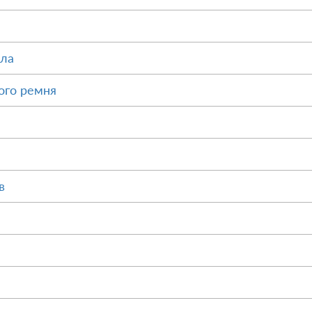
ала
ого ремня
в