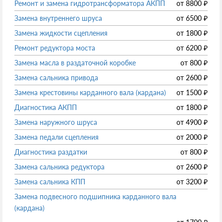
Ремонт и замена гидротрансформатора АКПП
от
8800
₽
Замена внутреннего шруса
от
6500
₽
Замена жидкости сцепления
от
1800
₽
Ремонт редуктора моста
от
6200
₽
Замена масла в раздаточной коробке
от
800
₽
Замена сальника привода
от
2600
₽
Замена крестовины карданного вала (кардана)
от
1500
₽
Диагностика АКПП
от
1800
₽
Замена наружного шруса
от
4900
₽
Замена педали сцепления
от
2000
₽
Диагностика раздатки
от
800
₽
Замена сальника редуктора
от
2600
₽
Замена сальника КПП
от
3200
₽
Замена подвесного подшипника карданного вала
(кардана)