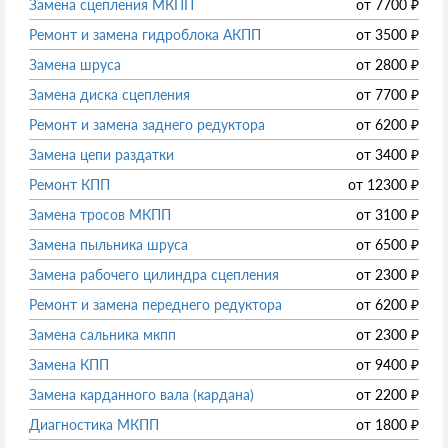
Замена сцепления МКПП
от
7700
₽
Ремонт и замена гидроблока АКПП
от
3500
₽
Замена шруса
от
2800
₽
Замена диска сцепления
от
7700
₽
Ремонт и замена заднего редуктора
от
6200
₽
Замена цепи раздатки
от
3400
₽
Ремонт КПП
от
12300
₽
Замена тросов МКПП
от
3100
₽
Замена пыльника шруса
от
6500
₽
Замена рабочего цилиндра сцепления
от
2300
₽
Ремонт и замена переднего редуктора
от
6200
₽
Замена сальника мкпп
от
2300
₽
Замена КПП
от
9400
₽
Замена карданного вала (кардана)
от
2200
₽
Диагностика МКПП
от
1800
₽