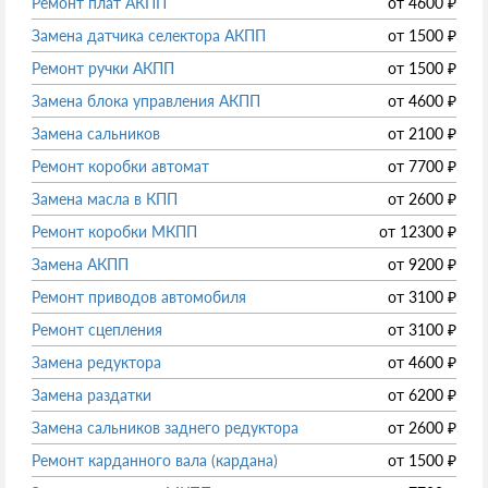
Ремонт плат АКПП
от
4600
₽
Замена датчика селектора АКПП
от
1500
₽
Ремонт ручки АКПП
от
1500
₽
Замена блока управления АКПП
от
4600
₽
Замена сальников
от
2100
₽
Ремонт коробки автомат
от
7700
₽
Замена масла в КПП
от
2600
₽
Ремонт коробки МКПП
от
12300
₽
Замена АКПП
от
9200
₽
Ремонт приводов автомобиля
от
3100
₽
Ремонт сцепления
от
3100
₽
Замена редуктора
от
4600
₽
Замена раздатки
от
6200
₽
Замена сальников заднего редуктора
от
2600
₽
Ремонт карданного вала (кардана)
от
1500
₽