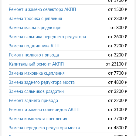
от
1700
₽
Ремонт и замена селектора АКПП
от
1500
₽
Замена тросика сцепления
от
2300
₽
Замена масла в редукторе
от
800
₽
Замена сальника переднего редуктора
от
2600
₽
Замена подшипника КПП
от
3200
₽
Ремонт полного привода
от
3200
₽
Капитальный ремонт АКПП
от
23100
₽
Замена маховика сцепления
от
7700
₽
Замена заднего редуктора моста
от
4800
₽
Замена сальников раздатки
от
3200
₽
Ремонт заднего привода
от
2200
₽
Ремонт и замена соленоидов АКПП
от
3100
₽
Замена комплекта сцепления
от
7700
₽
Замена переднего редуктора моста
от
4800
₽