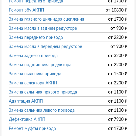
Ремонт переднего привода
от
1700
₽
Ремонт эбу АКПП
от
10800
₽
Замена главного цилиндра сцепления
от
1700
₽
Замена масла в заднем редукторе
от
900
₽
Замена переднего привода
от
2200
₽
Замена масла в переднем редукторе
от
900
₽
Замена заднего привода
от
3200
₽
Замена подшипника редуктора
от
2200
₽
Замена пыльника привода
от
1500
₽
Замена селектора АКПП
от
2200
₽
Замена сальника правого привода
от
1100
₽
Адаптация АКПП
от
1100
₽
Замена сальника левого привода
от
1100
₽
Дефектовка АКПП
от
7900
₽
Ремонт муфты привода
от
1700
₽