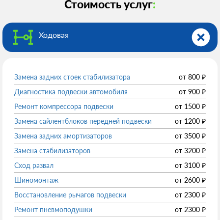
Стоимость услуг
:
Ходовая
Замена задних стоек стабилизатора
от
800
₽
Диагностика подвески автомобиля
от
900
₽
Ремонт компрессора подвески
от
1500
₽
Замена сайлентблоков передней подвески
от
1200
₽
Замена задних амортизаторов
от
3500
₽
Замена стабилизаторов
от
3200
₽
Сход развал
от
3100
₽
Шиномонтаж
от
2600
₽
Восстановление рычагов подвески
от
2300
₽
Ремонт пневмоподушки
от
2300
₽