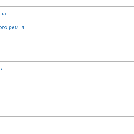
ала
ого ремня
в