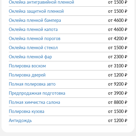
Оклейка антигравийной пленкой
от
1500
₽
Оклейка защитной пленкой
от
1500
₽
Оклейка пленкой бампера
от
4600
₽
Оклейка пленкой капота
от
4600
₽
Оклейка пленкой порогов
от
4200
₽
Оклейка пленкой стекол
от
1500
₽
Оклейка пленкой фар
от
2300
₽
Полировка воском
от
3100
₽
Полировка дверей
от
1200
₽
Полная полировка авто
от
9200
₽
Предпродажная подготовка
от
3900
₽
Полная химчистка салона
от
8800
₽
Полировка кузова
от
1500
₽
Антидождь
от
1200
₽