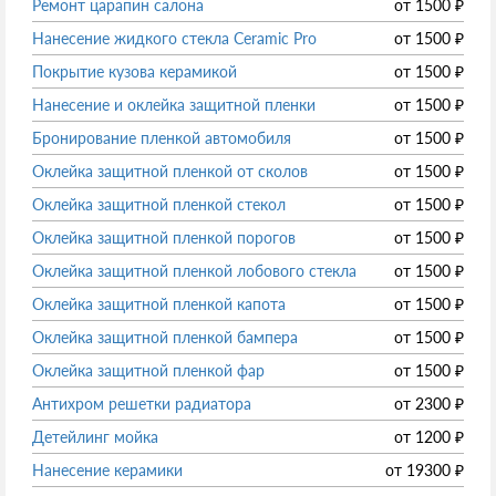
Ремонт царапин салона
от
1500
₽
Нанесение жидкого стекла Ceramic Pro
от
1500
₽
Покрытие кузова керамикой
от
1500
₽
Нанесение и оклейка защитной пленки
от
1500
₽
Бронирование пленкой автомобиля
от
1500
₽
Оклейка защитной пленкой от сколов
от
1500
₽
Оклейка защитной пленкой стекол
от
1500
₽
Оклейка защитной пленкой порогов
от
1500
₽
Оклейка защитной пленкой лобового стекла
от
1500
₽
Оклейка защитной пленкой капота
от
1500
₽
Оклейка защитной пленкой бампера
от
1500
₽
Оклейка защитной пленкой фар
от
1500
₽
Антихром решетки радиатора
от
2300
₽
Детейлинг мойка
от
1200
₽
Нанесение керамики
от
19300
₽