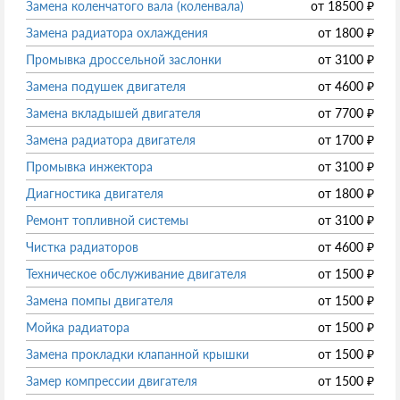
Замена коленчатого вала (коленвала)
от
18500
₽
Замена радиатора охлаждения
от
1800
₽
Промывка дроссельной заслонки
от
3100
₽
Замена подушек двигателя
от
4600
₽
Замена вкладышей двигателя
от
7700
₽
Замена радиатора двигателя
от
1700
₽
Промывка инжектора
от
3100
₽
Диагностика двигателя
от
1800
₽
Ремонт топливной системы
от
3100
₽
Чистка радиаторов
от
4600
₽
Техническое обслуживание двигателя
от
1500
₽
Замена помпы двигателя
от
1500
₽
Мойка радиатора
от
1500
₽
Замена прокладки клапанной крышки
от
1500
₽
Замер компрессии двигателя
от
1500
₽