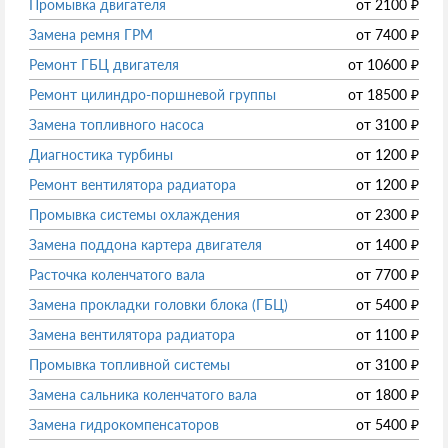
Промывка двигателя
от
2100
₽
Замена ремня ГРМ
от
7400
₽
Ремонт ГБЦ двигателя
от
10600
₽
Ремонт цилиндро-поршневой группы
от
18500
₽
Замена топливного насоса
от
3100
₽
Диагностика турбины
от
1200
₽
Ремонт вентилятора радиатора
от
1200
₽
Промывка системы охлаждения
от
2300
₽
Замена поддона картера двигателя
от
1400
₽
Расточка коленчатого вала
от
7700
₽
Замена прокладки головки блока (ГБЦ)
от
5400
₽
Замена вентилятора радиатора
от
1100
₽
Промывка топливной системы
от
3100
₽
Замена сальника коленчатого вала
от
1800
₽
Замена гидрокомпенсаторов
от
5400
₽