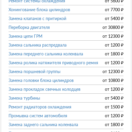
Ремонт системы охлаждения
от
5600
₽
Хонингование блока цилиндров
от
7700
₽
Замена клапанов с притиркой
от
5400
₽
Переборка двигателя
от
30800
₽
Замена цепи ГРМ
от
12300
₽
Замена сальника распредвала
от
1200
₽
Замена переднего сальника коленвала
от
1800
₽
Замена ролика натяжителя приводного ремня
от
1200
₽
Замена поршневой группы
от
12300
₽
Замена головки блока цилиндров
от
10800
₽
Замена прокладок свечных колодцев
от
1200
₽
Замена турбины
от
5400
₽
Ремонт радиаторов охлаждения
от
1500
₽
Промывка систем автомобиля
от
1200
₽
Замена заднего сальника коленвала
от
1800
₽