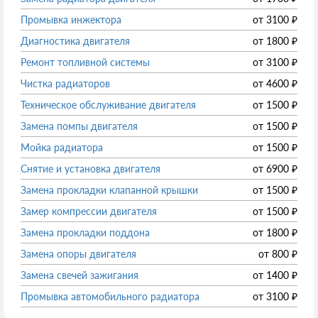
Промывка инжектора
от
3100
₽
Диагностика двигателя
от
1800
₽
Ремонт топливной системы
от
3100
₽
Чистка радиаторов
от
4600
₽
Техническое обслуживание двигателя
от
1500
₽
Замена помпы двигателя
от
1500
₽
Мойка радиатора
от
1500
₽
Снятие и установка двигателя
от
6900
₽
Замена прокладки клапанной крышки
от
1500
₽
Замер компрессии двигателя
от
1500
₽
Замена прокладки поддона
от
1800
₽
Замена опоры двигателя
от
800
₽
Замена свечей зажигания
от
1400
₽
Промывка автомобильного радиатора
от
3100
₽