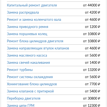
Капитальный ремонт двигателя
от
44000
₽
Замена распредвала
от
4200
₽
Ремонт и замена коленчатого вала
от
4600
₽
Замена приводного ремня
от
1200
₽
Замена поршневых колец
от
10800
₽
Ремонт блока цилиндров двигателя
от
10800
₽
Замена направляющих втулок клапанов
от
4600
₽
Замена масляного насоса
от
5600
₽
Замена свечей накаливания
от
1400
₽
Ремонт турбины
от
13200
₽
Ремонт системы охлаждения
от
5600
₽
Хонингование блока цилиндров
от
7700
₽
Замена клапанов с притиркой
от
5400
₽
Переборка двигателя
от
30800
₽
Замена цепи ГРМ
от
12300
₽