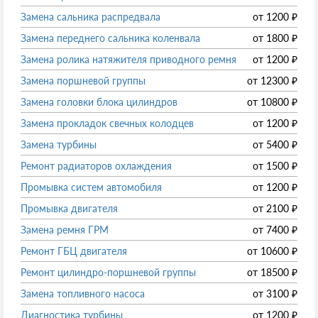
Замена сальника распредвала
от
1200
₽
Замена переднего сальника коленвала
от
1800
₽
Замена ролика натяжителя приводного ремня
от
1200
₽
Замена поршневой группы
от
12300
₽
Замена головки блока цилиндров
от
10800
₽
Замена прокладок свечных колодцев
от
1200
₽
Замена турбины
от
5400
₽
Ремонт радиаторов охлаждения
от
1500
₽
Промывка систем автомобиля
от
1200
₽
Промывка двигателя
от
2100
₽
Замена ремня ГРМ
от
7400
₽
Ремонт ГБЦ двигателя
от
10600
₽
Ремонт цилиндро-поршневой группы
от
18500
₽
Замена топливного насоса
от
3100
₽
Диагностика турбины
от
1200
₽