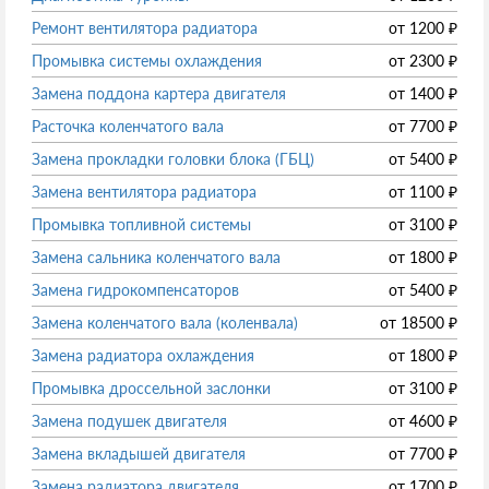
Ремонт вентилятора радиатора
от
1200
₽
Промывка системы охлаждения
от
2300
₽
Замена поддона картера двигателя
от
1400
₽
Расточка коленчатого вала
от
7700
₽
Замена прокладки головки блока (ГБЦ)
от
5400
₽
Замена вентилятора радиатора
от
1100
₽
Промывка топливной системы
от
3100
₽
Замена сальника коленчатого вала
от
1800
₽
Замена гидрокомпенсаторов
от
5400
₽
Замена коленчатого вала (коленвала)
от
18500
₽
Замена радиатора охлаждения
от
1800
₽
Промывка дроссельной заслонки
от
3100
₽
Замена подушек двигателя
от
4600
₽
Замена вкладышей двигателя
от
7700
₽
Замена радиатора двигателя
от
1700
₽