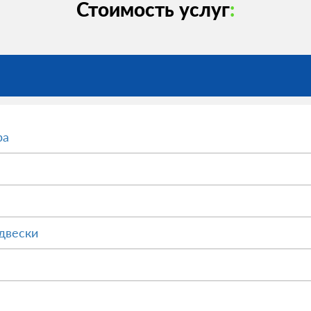
Стоимость услуг
:
ра
двески