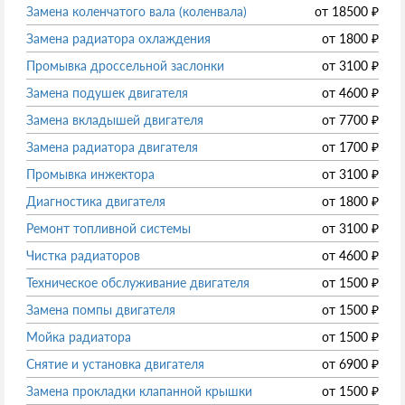
Замена коленчатого вала (коленвала)
от
18500
₽
Замена радиатора охлаждения
от
1800
₽
Промывка дроссельной заслонки
от
3100
₽
Замена подушек двигателя
от
4600
₽
Замена вкладышей двигателя
от
7700
₽
Замена радиатора двигателя
от
1700
₽
Промывка инжектора
от
3100
₽
Диагностика двигателя
от
1800
₽
Ремонт топливной системы
от
3100
₽
Чистка радиаторов
от
4600
₽
Техническое обслуживание двигателя
от
1500
₽
Замена помпы двигателя
от
1500
₽
Мойка радиатора
от
1500
₽
Снятие и установка двигателя
от
6900
₽
Замена прокладки клапанной крышки
от
1500
₽