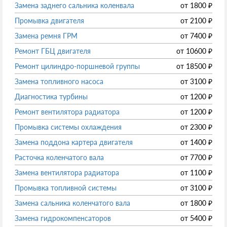
Замена заднего сальника коленвала
от
1800
₽
Промывка двигателя
от
2100
₽
Замена ремня ГРМ
от
7400
₽
Ремонт ГБЦ двигателя
от
10600
₽
Ремонт цилиндро-поршневой группы
от
18500
₽
Замена топливного насоса
от
3100
₽
Диагностика турбины
от
1200
₽
Ремонт вентилятора радиатора
от
1200
₽
Промывка системы охлаждения
от
2300
₽
Замена поддона картера двигателя
от
1400
₽
Расточка коленчатого вала
от
7700
₽
Замена вентилятора радиатора
от
1100
₽
Промывка топливной системы
от
3100
₽
Замена сальника коленчатого вала
от
1800
₽
Замена гидрокомпенсаторов
от
5400
₽