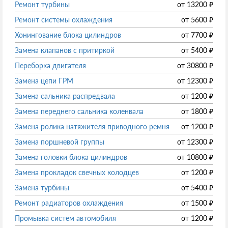
Ремонт турбины
от
13200
₽
Ремонт системы охлаждения
от
5600
₽
Хонингование блока цилиндров
от
7700
₽
Замена клапанов с притиркой
от
5400
₽
Переборка двигателя
от
30800
₽
Замена цепи ГРМ
от
12300
₽
Замена сальника распредвала
от
1200
₽
Замена переднего сальника коленвала
от
1800
₽
Замена ролика натяжителя приводного ремня
от
1200
₽
Замена поршневой группы
от
12300
₽
Замена головки блока цилиндров
от
10800
₽
Замена прокладок свечных колодцев
от
1200
₽
Замена турбины
от
5400
₽
Ремонт радиаторов охлаждения
от
1500
₽
Промывка систем автомобиля
от
1200
₽