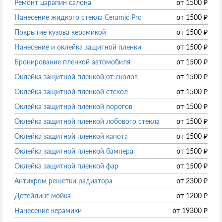
Ремонт царапин салона
от
1500
₽
Нанесение жидкого стекла Ceramic Pro
от
1500
₽
Покрытие кузова керамикой
от
1500
₽
Нанесение и оклейка защитной пленки
от
1500
₽
Бронирование пленкой автомобиля
от
1500
₽
Оклейка защитной пленкой от сколов
от
1500
₽
Оклейка защитной пленкой стекол
от
1500
₽
Оклейка защитной пленкой порогов
от
1500
₽
Оклейка защитной пленкой лобового стекла
от
1500
₽
Оклейка защитной пленкой капота
от
1500
₽
Оклейка защитной пленкой бампера
от
1500
₽
Оклейка защитной пленкой фар
от
1500
₽
Антихром решетки радиатора
от
2300
₽
Детейлинг мойка
от
1200
₽
Нанесение керамики
от
19300
₽