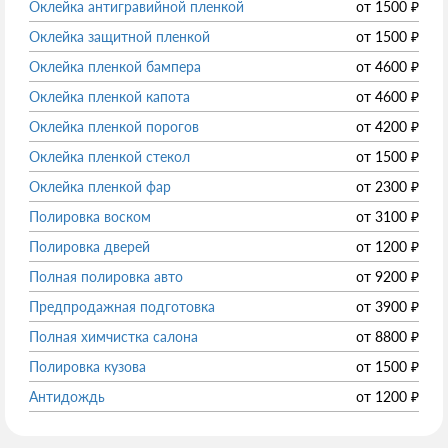
Оклейка антигравийной пленкой
от
1500
₽
Оклейка защитной пленкой
от
1500
₽
Оклейка пленкой бампера
от
4600
₽
Оклейка пленкой капота
от
4600
₽
Оклейка пленкой порогов
от
4200
₽
Оклейка пленкой стекол
от
1500
₽
Оклейка пленкой фар
от
2300
₽
Полировка воском
от
3100
₽
Полировка дверей
от
1200
₽
Полная полировка авто
от
9200
₽
Предпродажная подготовка
от
3900
₽
Полная химчистка салона
от
8800
₽
Полировка кузова
от
1500
₽
Антидождь
от
1200
₽