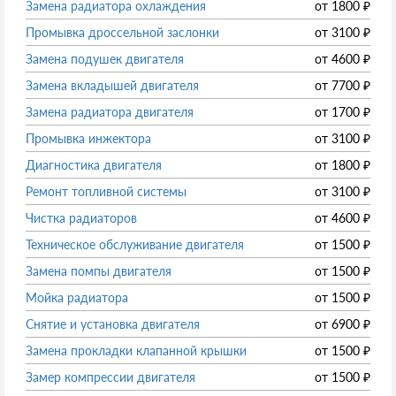
Замена радиатора охлаждения
от
1800
₽
Промывка дроссельной заслонки
от
3100
₽
Замена подушек двигателя
от
4600
₽
Замена вкладышей двигателя
от
7700
₽
Замена радиатора двигателя
от
1700
₽
Промывка инжектора
от
3100
₽
Диагностика двигателя
от
1800
₽
Ремонт топливной системы
от
3100
₽
Чистка радиаторов
от
4600
₽
Техническое обслуживание двигателя
от
1500
₽
Замена помпы двигателя
от
1500
₽
Мойка радиатора
от
1500
₽
Снятие и установка двигателя
от
6900
₽
Замена прокладки клапанной крышки
от
1500
₽
Замер компрессии двигателя
от
1500
₽