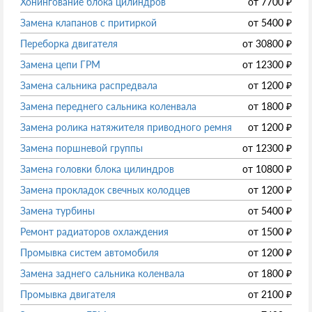
Хонингование блока цилиндров
от
7700
₽
Замена клапанов с притиркой
от
5400
₽
Переборка двигателя
от
30800
₽
Замена цепи ГРМ
от
12300
₽
Замена сальника распредвала
от
1200
₽
Замена переднего сальника коленвала
от
1800
₽
Замена ролика натяжителя приводного ремня
от
1200
₽
Замена поршневой группы
от
12300
₽
Замена головки блока цилиндров
от
10800
₽
Замена прокладок свечных колодцев
от
1200
₽
Замена турбины
от
5400
₽
Ремонт радиаторов охлаждения
от
1500
₽
Промывка систем автомобиля
от
1200
₽
Замена заднего сальника коленвала
от
1800
₽
Промывка двигателя
от
2100
₽