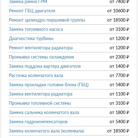
Замена ремня ГРМ
от
7400
₽
Ремонт ГБЦ двигателя
от
10600
₽
Ремонт цилиндро-поршневой группы
от
18500
₽
Замена топливного насоса
от
3100
₽
Диагностика турбины
от
1200
₽
Ремонт вентилятора радиатора
от
1200
₽
Промывка системы охлаждения
от
2300
₽
Замена поддона картера двигателя
от
1400
₽
Расточка коленчатого вала
от
7700
₽
Замена прокладки головки блока (ГБЦ)
от
5400
₽
Замена вентилятора радиатора
от
1100
₽
Промывка топливной системы
от
3100
₽
Замена сальника коленчатого вала
от
1800
₽
Замена гидрокомпенсаторов
от
5400
₽
Замена коленчатого вала (коленвала)
от
18500
₽