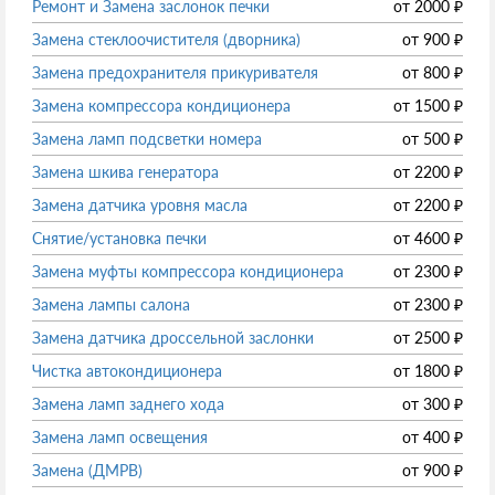
Ремонт и Замена заслонок печки
от
2000
₽
Замена стеклоочистителя (дворника)
от
900
₽
Замена предохранителя прикуривателя
от
800
₽
Замена компрессора кондиционера
от
1500
₽
Замена ламп подсветки номера
от
500
₽
Замена шкива генератора
от
2200
₽
Замена датчика уровня масла
от
2200
₽
Снятие/установка печки
от
4600
₽
Замена муфты компрессора кондиционера
от
2300
₽
Замена лампы салона
от
2300
₽
Замена датчика дроссельной заслонки
от
2500
₽
Чистка автокондиционера
от
1800
₽
Замена ламп заднего хода
от
300
₽
Замена ламп освещения
от
400
₽
Замена (ДМРВ)
от
900
₽