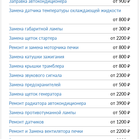
Заправка автокондиционера
от
900
₽
Замена датчика температуры охлаждающей жидкости
от
800
₽
Замена габаритной лампы
от
300
₽
Замена щеток стартера
от
2200
₽
Ремонт и замена моторчика печки
от
800
₽
Замена катушки зажигания
от
800
₽
Замена крышки трамблера
от
800
₽
Замена звукового сигнала
от
2300
₽
Замена предохранителей
от
500
₽
Замена щеток генератора
от
2200
₽
Ремонт радиатора автокондиционера
от
3900
₽
Замена противотуманной лампы
от
500
₽
Ремонт датчиков
от
1200
₽
Ремонт и Замена вентилятора печки
от
2200
₽