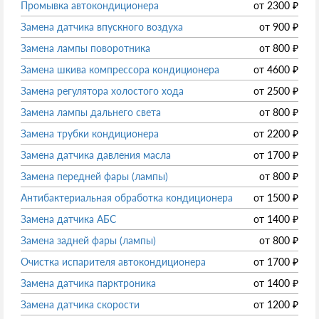
Промывка автокондиционера
от
2300
₽
Замена датчика впускного воздуха
от
900
₽
Замена лампы поворотника
от
800
₽
Замена шкива компрессора кондиционера
от
4600
₽
Замена регулятора холостого хода
от
2500
₽
Замена лампы дальнего света
от
800
₽
Замена трубки кондиционера
от
2200
₽
Замена датчика давления масла
от
1700
₽
Замена передней фары (лампы)
от
800
₽
Антибактериальная обработка кондиционера
от
1500
₽
Замена датчика АБС
от
1400
₽
Замена задней фары (лампы)
от
800
₽
Очистка испарителя автокондиционера
от
1700
₽
Замена датчика парктроника
от
1400
₽
Замена датчика скорости
от
1200
₽