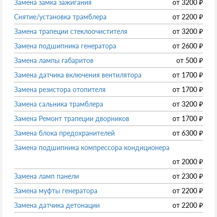
Замена замка зажигания
от
3200
₽
Снятие/установка трамблера
от
2200
₽
Замена трапеции стеклоочистителя
от
3200
₽
Замена подшипника генератора
от
2600
₽
Замена лампы габаритов
от
500
₽
Замена датчика включения вентилятора
от
1700
₽
Замена резистора отопителя
от
1700
₽
Замена сальника трамблера
от
3200
₽
Замена Ремонт трапеции дворников
от
1700
₽
Замена блока предохранителей
от
6300
₽
Замена подшипника компрессора кондиционера
от
2000
₽
Замена ламп панели
от
2300
₽
Замена муфты генератора
от
2200
₽
Замена датчика детонации
от
2200
₽