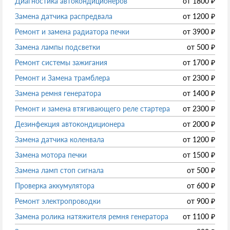
Диагностика автокондиционеров
от
1800
₽
Замена датчика распредвала
от
1200
₽
Ремонт и замена радиатора печки
от
3900
₽
Замена лампы подсветки
от
500
₽
Ремонт системы зажигания
от
1700
₽
Ремонт и Замена трамблера
от
2300
₽
Замена ремня генератора
от
1400
₽
Ремонт и замена втягивающего реле стартера
от
2300
₽
Дезинфекция автокондиционера
от
2000
₽
Замена датчика коленвала
от
1200
₽
Замена мотора печки
от
1500
₽
Замена ламп стоп сигнала
от
500
₽
Проверка аккумулятора
от
600
₽
Ремонт электропроводки
от
900
₽
Замена ролика натяжителя ремня генератора
от
1100
₽