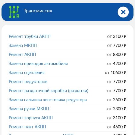
Трансмиссия
Ремонт трубки АКПП
от
3100
₽
Замена МКПП
от
7700
₽
Ремонт АКПП
от
8800
₽
Замена приводов автомобиля
от
4200
₽
Замена сцепления
от
10600
₽
Ремонт редукторов
от
7700
₽
Ремонт раздаточной коробки (раздатки)
от
7700
₽
Замена сальника хвостовика редуктора
от
2600
₽
Замена ручки МКПП
от
2300
₽
Ремонт корпуса АКПП
от
3100
₽
Ремонт плат АКПП
от
4600
₽