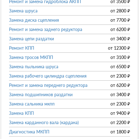
Ремонт и замена гидроблока АКПП
от
3500
₽
Замена шруса
от
2800
₽
Замена диска сцепления
от
7700
₽
Ремонт и замена заднего редуктора
от
6200
₽
Замена цепи раздатки
от
3400
₽
Ремонт КПП
от
12300
₽
Замена тросов МКПП
от
3100
₽
Замена пыльника шруса
от
6500
₽
Замена рабочего цилиндра сцепления
от
2300
₽
Ремонт и замена переднего редуктора
от
6200
₽
Замена подшипников раздатки
от
3400
₽
Замена сальника мкпп
от
2300
₽
Замена КПП
от
9400
₽
Замена карданного вала (кардана)
от
2200
₽
Диагностика МКПП
от
1800
₽