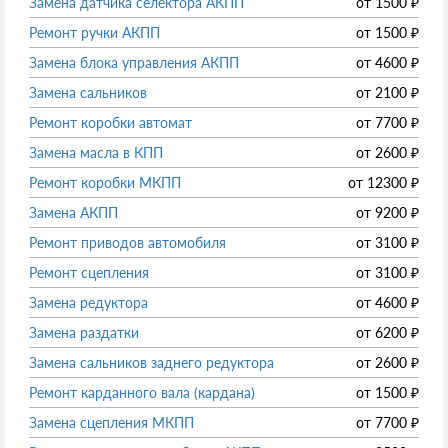
Замена датчика селектора АКПП
от
1500
₽
Ремонт ручки АКПП
от
1500
₽
Замена блока управления АКПП
от
4600
₽
Замена сальников
от
2100
₽
Ремонт коробки автомат
от
7700
₽
Замена масла в КПП
от
2600
₽
Ремонт коробки МКПП
от
12300
₽
Замена АКПП
от
9200
₽
Ремонт приводов автомобиля
от
3100
₽
Ремонт сцепления
от
3100
₽
Замена редуктора
от
4600
₽
Замена раздатки
от
6200
₽
Замена сальников заднего редуктора
от
2600
₽
Ремонт карданного вала (кардана)
от
1500
₽
Замена сцепления МКПП
от
7700
₽