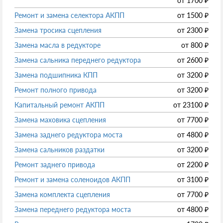
от
1700
₽
Ремонт и замена селектора АКПП
от
1500
₽
Замена тросика сцепления
от
2300
₽
Замена масла в редукторе
от
800
₽
Замена сальника переднего редуктора
от
2600
₽
Замена подшипника КПП
от
3200
₽
Ремонт полного привода
от
3200
₽
Капитальный ремонт АКПП
от
23100
₽
Замена маховика сцепления
от
7700
₽
Замена заднего редуктора моста
от
4800
₽
Замена сальников раздатки
от
3200
₽
Ремонт заднего привода
от
2200
₽
Ремонт и замена соленоидов АКПП
от
3100
₽
Замена комплекта сцепления
от
7700
₽
Замена переднего редуктора моста
от
4800
₽