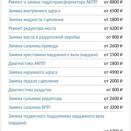
Ремонт и замена гидротрансформатора АКПП
от
8800
₽
Замена внутреннего шруса
от
6500
₽
Замена жидкости сцепления
от
1800
₽
Ремонт редуктора моста
от
6200
₽
Замена масла в раздаточной коробке
от
800
₽
Замена сальника привода
от
2600
₽
Замена крестовины карданного вала (кардана)
от
1500
₽
Диагностика АКПП
от
1800
₽
Замена наружного шруса
от
4900
₽
Замена педали сцепления
от
2000
₽
Диагностика раздатки
от
800
₽
Замена сальника редуктора
от
2600
₽
Замена сальника КПП
от
3200
₽
Замена подвесного подшипника карданного вала
(кардана)