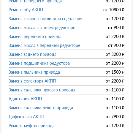
Ремонт переднего привода
от
1700
₽
Ремонт эбу АКПП
от
10800
₽
Замена главного цилиндра сцепления
от
1700
₽
Замена масла в заднем редукторе
от
900
₽
Замена переднего привода
от
2200
₽
Замена масла в переднем редукторе
от
900
₽
Замена заднего привода
от
3200
₽
Замена подшипника редуктора
от
2200
₽
Замена пыльника привода
от
1500
₽
Замена селектора АКПП
от
2200
₽
Замена сальника правого привода
от
1100
₽
Адаптация АКПП
от
1100
₽
Замена сальника левого привода
от
1100
₽
Дефектовка АКПП
от
7900
₽
Ремонт муфты привода
от
1700
₽