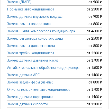
Замена (ДМРВ)
от
900
₽
Промывка автокондиционера
от
2300
₽
Замена датчика впускного воздуха
от
900
₽
Замена лампы поворотника
от
800
₽
Замена шкива компрессора кондиционера
от
4600
₽
Замена регулятора холостого хода
от
2500
₽
Замена лампы дальнего света
от
800
₽
Замена трубки кондиционера
от
2200
₽
Замена датчика давления масла
от
1700
₽
Антибактериальная обработка кондиционера
от
1500
₽
Замена датчика АБС
от
1400
₽
Замена задней фары (лампы)
от
800
₽
Очистка испарителя автокондиционера
от
1700
₽
Замена датчика парктроника
от
1400
₽
Замена датчика скорости
от
1200
₽