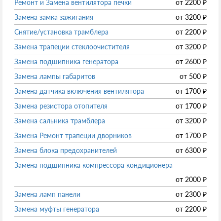
Ремонт и Замена вентилятора печки
от
2200
₽
Замена замка зажигания
от
3200
₽
Снятие/установка трамблера
от
2200
₽
Замена трапеции стеклоочистителя
от
3200
₽
Замена подшипника генератора
от
2600
₽
Замена лампы габаритов
от
500
₽
Замена датчика включения вентилятора
от
1700
₽
Замена резистора отопителя
от
1700
₽
Замена сальника трамблера
от
3200
₽
Замена Ремонт трапеции дворников
от
1700
₽
Замена блока предохранителей
от
6300
₽
Замена подшипника компрессора кондиционера
от
2000
₽
Замена ламп панели
от
2300
₽
Замена муфты генератора
от
2200
₽