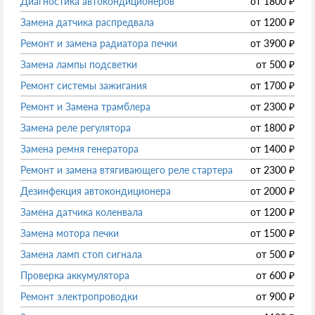
Диагностика автокондиционеров
от
1800
₽
Замена датчика распредвала
от
1200
₽
Ремонт и замена радиатора печки
от
3900
₽
Замена лампы подсветки
от
500
₽
Ремонт системы зажигания
от
1700
₽
Ремонт и Замена трамблера
от
2300
₽
Замена реле регулятора
от
1800
₽
Замена ремня генератора
от
1400
₽
Ремонт и замена втягивающего реле стартера
от
2300
₽
Дезинфекция автокондиционера
от
2000
₽
Замена датчика коленвала
от
1200
₽
Замена мотора печки
от
1500
₽
Замена ламп стоп сигнала
от
500
₽
Проверка аккумулятора
от
600
₽
Ремонт электропроводки
от
900
₽