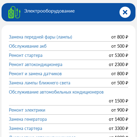
Электрооборудованиe
Замена передней фары (лампы)
от
800
₽
Обслуживание акб
от
500
₽
Ремонт стартера
от
5300
₽
Ремонт автокондиционера
от
2300
₽
Ремонт и замена датчиков
от
800
₽
Замена лампы ближнего света
от
500
₽
Обслуживание автомобильных кондиционеров
от
1500
₽
Ремонт электрики
от
900
₽
Замена генератора
от
1400
₽
Замена стартера
от
3300
₽