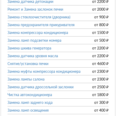
Замена датчика детонации
от
2200
₽
Ремонт и Замена заслонок печки
от
2000
₽
Замена стеклоочистителя (дворника)
от
900
₽
Замена предохранителя прикуривателя
от
800
₽
Замена компрессора кондиционера
от
1500
₽
Замена ламп подсветки номера
от
500
₽
Замена шкива генератора
от
2200
₽
Замена датчика уровня масла
от
2200
₽
Снятие/установка печки
от
4600
₽
Замена муфты компрессора кондиционера
от
2300
₽
Замена лампы салона
от
2300
₽
Замена датчика дроссельной заслонки
от
2500
₽
Чистка автокондиционера
от
1800
₽
Замена ламп заднего хода
от
300
₽
Замена ламп освещения
от
400
₽