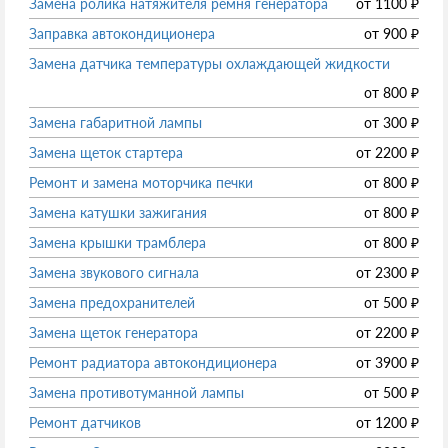
Замена ролика натяжителя ремня генератора
от
1100
₽
Заправка автокондиционера
от
900
₽
Замена датчика температуры охлаждающей жидкости
от
800
₽
Замена габаритной лампы
от
300
₽
Замена щеток стартера
от
2200
₽
Ремонт и замена моторчика печки
от
800
₽
Замена катушки зажигания
от
800
₽
Замена крышки трамблера
от
800
₽
Замена звукового сигнала
от
2300
₽
Замена предохранителей
от
500
₽
Замена щеток генератора
от
2200
₽
Ремонт радиатора автокондиционера
от
3900
₽
Замена противотуманной лампы
от
500
₽
Ремонт датчиков
от
1200
₽