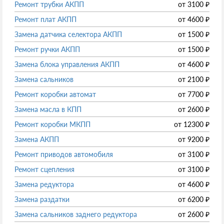
Ремонт трубки АКПП
от
3100
₽
Ремонт плат АКПП
от
4600
₽
Замена датчика селектора АКПП
от
1500
₽
Ремонт ручки АКПП
от
1500
₽
Замена блока управления АКПП
от
4600
₽
Замена сальников
от
2100
₽
Ремонт коробки автомат
от
7700
₽
Замена масла в КПП
от
2600
₽
Ремонт коробки МКПП
от
12300
₽
Замена АКПП
от
9200
₽
Ремонт приводов автомобиля
от
3100
₽
Ремонт сцепления
от
3100
₽
Замена редуктора
от
4600
₽
Замена раздатки
от
6200
₽
Замена сальников заднего редуктора
от
2600
₽