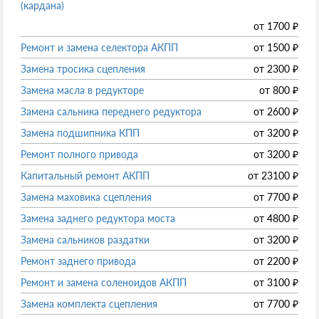
(кардана)
от
1700
₽
Ремонт и замена селектора АКПП
от
1500
₽
Замена тросика сцепления
от
2300
₽
Замена масла в редукторе
от
800
₽
Замена сальника переднего редуктора
от
2600
₽
Замена подшипника КПП
от
3200
₽
Ремонт полного привода
от
3200
₽
Капитальный ремонт АКПП
от
23100
₽
Замена маховика сцепления
от
7700
₽
Замена заднего редуктора моста
от
4800
₽
Замена сальников раздатки
от
3200
₽
Ремонт заднего привода
от
2200
₽
Ремонт и замена соленоидов АКПП
от
3100
₽
Замена комплекта сцепления
от
7700
₽