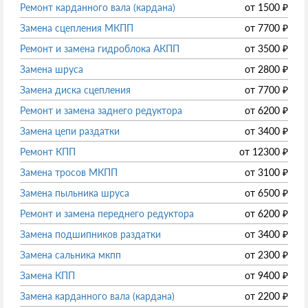
Ремонт карданного вала (кардана)
от
1500
₽
Замена сцепления МКПП
от
7700
₽
Ремонт и замена гидроблока АКПП
от
3500
₽
Замена шруса
от
2800
₽
Замена диска сцепления
от
7700
₽
Ремонт и замена заднего редуктора
от
6200
₽
Замена цепи раздатки
от
3400
₽
Ремонт КПП
от
12300
₽
Замена тросов МКПП
от
3100
₽
Замена пыльника шруса
от
6500
₽
Ремонт и замена переднего редуктора
от
6200
₽
Замена подшипников раздатки
от
3400
₽
Замена сальника мкпп
от
2300
₽
Замена КПП
от
9400
₽
Замена карданного вала (кардана)
от
2200
₽