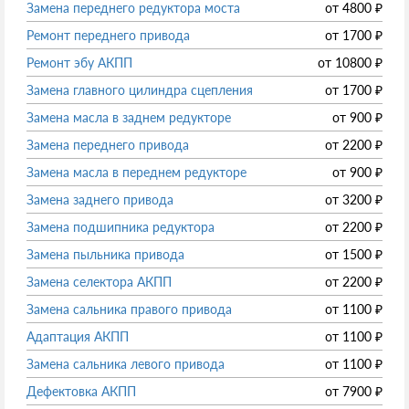
Замена переднего редуктора моста
от
4800
₽
Ремонт переднего привода
от
1700
₽
Ремонт эбу АКПП
от
10800
₽
Замена главного цилиндра сцепления
от
1700
₽
Замена масла в заднем редукторе
от
900
₽
Замена переднего привода
от
2200
₽
Замена масла в переднем редукторе
от
900
₽
Замена заднего привода
от
3200
₽
Замена подшипника редуктора
от
2200
₽
Замена пыльника привода
от
1500
₽
Замена селектора АКПП
от
2200
₽
Замена сальника правого привода
от
1100
₽
Адаптация АКПП
от
1100
₽
Замена сальника левого привода
от
1100
₽
Дефектовка АКПП
от
7900
₽