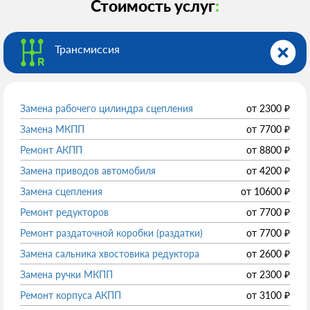
Стоимость услуг
:
Трансмиссия
Замена рабочего цилиндра сцепления
от
2300
₽
Замена МКПП
от
7700
₽
Ремонт АКПП
от
8800
₽
Замена приводов автомобиля
от
4200
₽
Замена сцепления
от
10600
₽
Ремонт редукторов
от
7700
₽
Ремонт раздаточной коробки (раздатки)
от
7700
₽
Замена сальника хвостовика редуктора
от
2600
₽
Замена ручки МКПП
от
2300
₽
Ремонт корпуса АКПП
от
3100
₽