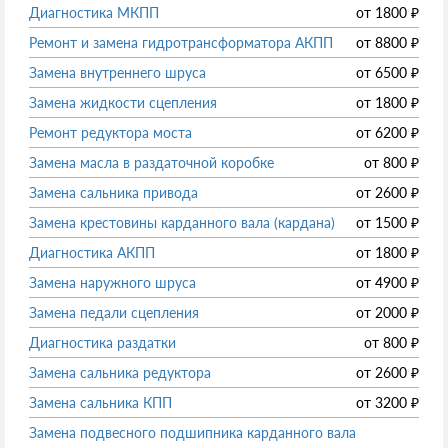
Диагностика МКПП
от
1800
₽
Ремонт и замена гидротрансформатора АКПП
от
8800
₽
Замена внутреннего шруса
от
6500
₽
Замена жидкости сцепления
от
1800
₽
Ремонт редуктора моста
от
6200
₽
Замена масла в раздаточной коробке
от
800
₽
Замена сальника привода
от
2600
₽
Замена крестовины карданного вала (кардана)
от
1500
₽
Диагностика АКПП
от
1800
₽
Замена наружного шруса
от
4900
₽
Замена педали сцепления
от
2000
₽
Диагностика раздатки
от
800
₽
Замена сальника редуктора
от
2600
₽
Замена сальника КПП
от
3200
₽
Замена подвесного подшипника карданного вала