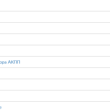
тора АКПП
е