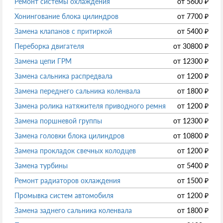
Ремонт системы охлаждения
от
5600
₽
Хонингование блока цилиндров
от
7700
₽
Замена клапанов с притиркой
от
5400
₽
Переборка двигателя
от
30800
₽
Замена цепи ГРМ
от
12300
₽
Замена сальника распредвала
от
1200
₽
Замена переднего сальника коленвала
от
1800
₽
Замена ролика натяжителя приводного ремня
от
1200
₽
Замена поршневой группы
от
12300
₽
Замена головки блока цилиндров
от
10800
₽
Замена прокладок свечных колодцев
от
1200
₽
Замена турбины
от
5400
₽
Ремонт радиаторов охлаждения
от
1500
₽
Промывка систем автомобиля
от
1200
₽
Замена заднего сальника коленвала
от
1800
₽