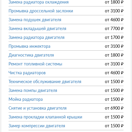
Замена радиатора охлаждения
от
1800
₽
Промывка дроссельной заслонки
от
3100
₽
Замена подушек двигателя
от
4600
₽
Замена вкладышей двигателя
от
7700
₽
Замена радиатора двигателя
от
1700
₽
Промывка инжектора
от
3100
₽
Диагностика двигателя
от
1800
₽
Ремонт топливной системы
от
3100
₽
Чистка радиаторов
от
4600
₽
Техническое обслуживание двигателя
от
1500
₽
Замена помпы двигателя
от
1500
₽
Мойка радиатора
от
1500
₽
Снятие и установка двигателя
от
6900
₽
Замена прокладки клапанной крышки
от
1500
₽
Замер компрессии двигателя
от
1500
₽