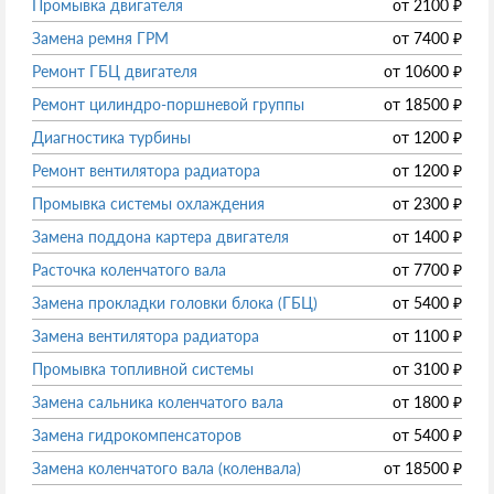
Промывка двигателя
от
2100
₽
Замена ремня ГРМ
от
7400
₽
Ремонт ГБЦ двигателя
от
10600
₽
Ремонт цилиндро-поршневой группы
от
18500
₽
Диагностика турбины
от
1200
₽
Ремонт вентилятора радиатора
от
1200
₽
Промывка системы охлаждения
от
2300
₽
Замена поддона картера двигателя
от
1400
₽
Расточка коленчатого вала
от
7700
₽
Замена прокладки головки блока (ГБЦ)
от
5400
₽
Замена вентилятора радиатора
от
1100
₽
Промывка топливной системы
от
3100
₽
Замена сальника коленчатого вала
от
1800
₽
Замена гидрокомпенсаторов
от
5400
₽
Замена коленчатого вала (коленвала)
от
18500
₽