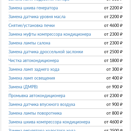
Замена шкива генератора
от
2200
₽
Замена датчика уровня масла
от
2200
₽
Снятие/установка печки
от
4600
₽
Замена муфты компрессора кондиционера
от
2300
₽
Замена лампы салона
от
2300
₽
Замена датчика дроссельной заслонки
от
2500
₽
Чистка автокондиционера
от
1800
₽
Замена ламп заднего хода
от
300
₽
Замена ламп освещения
от
400
₽
Замена (ДМРВ)
от
900
₽
Промывка автокондиционера
от
2300
₽
Замена датчика впускного воздуха
от
900
₽
Замена лампы поворотника
от
800
₽
Замена шкива компрессора кондиционера
от
4600
₽
Замена регулятора холостого хода
от
2500
₽