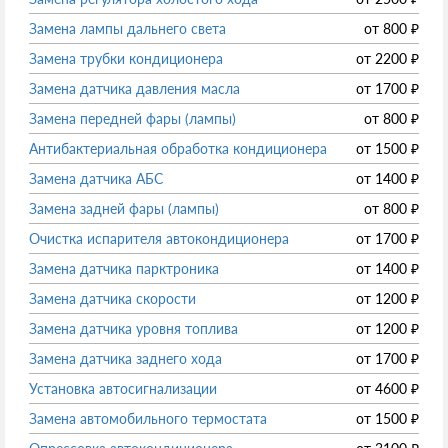
Замена лампы дальнего света
от
800
₽
Замена трубки кондиционера
от
2200
₽
Замена датчика давления масла
от
1700
₽
Замена передней фары (лампы)
от
800
₽
Антибактериальная обработка кондиционера
от
1500
₽
Замена датчика АБС
от
1400
₽
Замена задней фары (лампы)
от
800
₽
Очистка испарителя автокондиционера
от
1700
₽
Замена датчика парктроника
от
1400
₽
Замена датчика скорости
от
1200
₽
Замена датчика уровня топлива
от
1200
₽
Замена датчика заднего хода
от
1700
₽
Установка автосигнализации
от
4600
₽
Замена автомобильного термостата
от
1500
₽