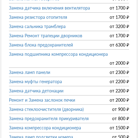
Замена датчика включения вентилятора
от
1700
₽
Замена резистора отопителя
от
1700
₽
Замена сальника трамблера
от
3200
₽
Замена Ремонт трапеции дворников
от
1700
₽
Замена блока предохранителей
от
6300
₽
Замена подшипника компрессора кондиционера
от
2000
₽
Замена ламп панели
от
2300
₽
Замена муфты генератора
от
2200
₽
Замена датчика детонации
от
2200
₽
Ремонт и Замена заслонок печки
от
2000
₽
Замена стеклоочистителя (дворника)
от
900
₽
Замена предохранителя прикуривателя
от
800
₽
Замена компрессора кондиционера
от
1500
₽
Замена ламп подсветки номера
от
500
₽