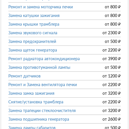
Ремонт и замена моторчика печки
от
800
₽
Замена катушки зажигания
от
800
₽
Замена крышки трамблера
от
800
₽
Замена звукового сигнала
от
2300
₽
Замена предохранителей
от
500
₽
Замена щеток генератора
от
2200
₽
Ремонт радиатора автокондиционера
от
3900
₽
Замена противотуманной лампы
от
500
₽
Ремонт датчиков
от
1200
₽
Ремонт и Замена вентилятора печки
от
2200
₽
Замена замка зажигания
от
3200
₽
Снятие/установка трамблера
от
2200
₽
Замена трапеции стеклоочистителя
от
3200
₽
Замена подшипника генератора
от
2600
₽
Замена лампы габаритов
от
500
₽