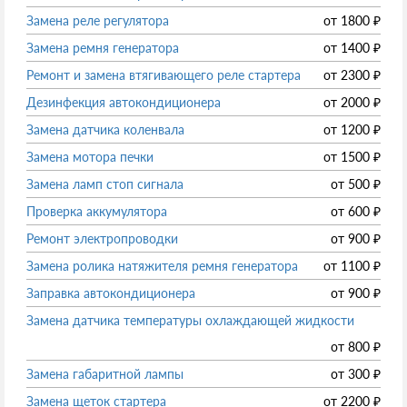
Замена реле регулятора
от
1800
₽
Замена ремня генератора
от
1400
₽
Ремонт и замена втягивающего реле стартера
от
2300
₽
Дезинфекция автокондиционера
от
2000
₽
Замена датчика коленвала
от
1200
₽
Замена мотора печки
от
1500
₽
Замена ламп стоп сигнала
от
500
₽
Проверка аккумулятора
от
600
₽
Ремонт электропроводки
от
900
₽
Замена ролика натяжителя ремня генератора
от
1100
₽
Заправка автокондиционера
от
900
₽
Замена датчика температуры охлаждающей жидкости
от
800
₽
Замена габаритной лампы
от
300
₽
Замена щеток стартера
от
2200
₽