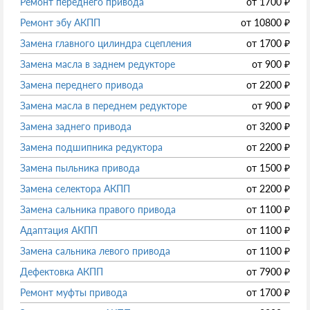
Ремонт переднего привода
от
1700
₽
Ремонт эбу АКПП
от
10800
₽
Замена главного цилиндра сцепления
от
1700
₽
Замена масла в заднем редукторе
от
900
₽
Замена переднего привода
от
2200
₽
Замена масла в переднем редукторе
от
900
₽
Замена заднего привода
от
3200
₽
Замена подшипника редуктора
от
2200
₽
Замена пыльника привода
от
1500
₽
Замена селектора АКПП
от
2200
₽
Замена сальника правого привода
от
1100
₽
Адаптация АКПП
от
1100
₽
Замена сальника левого привода
от
1100
₽
Дефектовка АКПП
от
7900
₽
Ремонт муфты привода
от
1700
₽