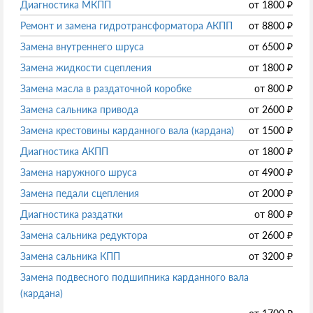
Диагностика МКПП
от
1800
₽
Ремонт и замена гидротрансформатора АКПП
от
8800
₽
Замена внутреннего шруса
от
6500
₽
Замена жидкости сцепления
от
1800
₽
Замена масла в раздаточной коробке
от
800
₽
Замена сальника привода
от
2600
₽
Замена крестовины карданного вала (кардана)
от
1500
₽
Диагностика АКПП
от
1800
₽
Замена наружного шруса
от
4900
₽
Замена педали сцепления
от
2000
₽
Диагностика раздатки
от
800
₽
Замена сальника редуктора
от
2600
₽
Замена сальника КПП
от
3200
₽
Замена подвесного подшипника карданного вала
(кардана)