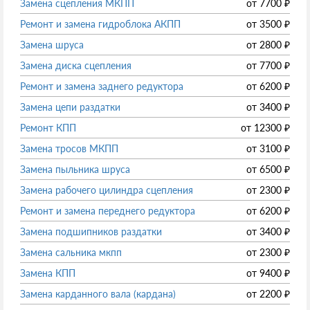
Замена сцепления МКПП
от
7700
₽
Ремонт и замена гидроблока АКПП
от
3500
₽
Замена шруса
от
2800
₽
Замена диска сцепления
от
7700
₽
Ремонт и замена заднего редуктора
от
6200
₽
Замена цепи раздатки
от
3400
₽
Ремонт КПП
от
12300
₽
Замена тросов МКПП
от
3100
₽
Замена пыльника шруса
от
6500
₽
Замена рабочего цилиндра сцепления
от
2300
₽
Ремонт и замена переднего редуктора
от
6200
₽
Замена подшипников раздатки
от
3400
₽
Замена сальника мкпп
от
2300
₽
Замена КПП
от
9400
₽
Замена карданного вала (кардана)
от
2200
₽