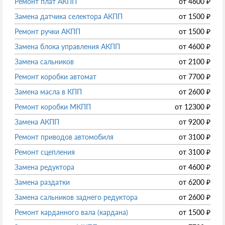
Ремонт плат АКПП
от
4600
₽
Замена датчика селектора АКПП
от
1500
₽
Ремонт ручки АКПП
от
1500
₽
Замена блока управления АКПП
от
4600
₽
Замена сальников
от
2100
₽
Ремонт коробки автомат
от
7700
₽
Замена масла в КПП
от
2600
₽
Ремонт коробки МКПП
от
12300
₽
Замена АКПП
от
9200
₽
Ремонт приводов автомобиля
от
3100
₽
Ремонт сцепления
от
3100
₽
Замена редуктора
от
4600
₽
Замена раздатки
от
6200
₽
Замена сальников заднего редуктора
от
2600
₽
Ремонт карданного вала (кардана)
от
1500
₽