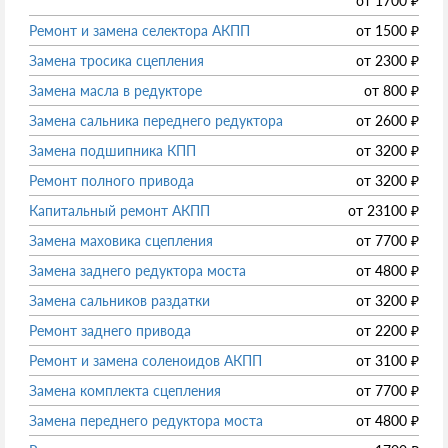
от
1700
₽
Ремонт и замена селектора АКПП
от
1500
₽
Замена тросика сцепления
от
2300
₽
Замена масла в редукторе
от
800
₽
Замена сальника переднего редуктора
от
2600
₽
Замена подшипника КПП
от
3200
₽
Ремонт полного привода
от
3200
₽
Капитальный ремонт АКПП
от
23100
₽
Замена маховика сцепления
от
7700
₽
Замена заднего редуктора моста
от
4800
₽
Замена сальников раздатки
от
3200
₽
Ремонт заднего привода
от
2200
₽
Ремонт и замена соленоидов АКПП
от
3100
₽
Замена комплекта сцепления
от
7700
₽
Замена переднего редуктора моста
от
4800
₽