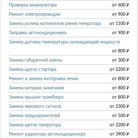
Проверка аккумулятора
от
600
₽
Ремонт электропроводки
от
900
₽
Замена ролика натяжителя ремня генератора
от
1100
₽
Заправка автокондиционера
от
900
₽
Замена датчика температуры охлаждающей жидкости
от
800
₽
Замена габаритной лампы
от
300
₽
Замена щеток стартера
от
2200
₽
Ремонт и замена моторчика печки
от
800
₽
Замена катушки зажигания
от
800
₽
Замена крышки трамблера
от
800
₽
Замена звукового сигнала
от
2300
₽
Замена предохранителей
от
500
₽
Замена щеток генератора
от
2200
₽
Ремонт радиатора автокондиционера
от
3900
₽