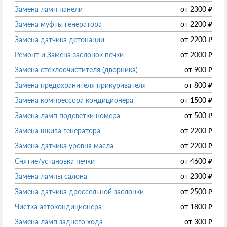
Замена ламп панели
от
2300
₽
Замена муфты генератора
от
2200
₽
Замена датчика детонации
от
2200
₽
Ремонт и Замена заслонок печки
от
2000
₽
Замена стеклоочистителя (дворника)
от
900
₽
Замена предохранителя прикуривателя
от
800
₽
Замена компрессора кондиционера
от
1500
₽
Замена ламп подсветки номера
от
500
₽
Замена шкива генератора
от
2200
₽
Замена датчика уровня масла
от
2200
₽
Снятие/установка печки
от
4600
₽
Замена лампы салона
от
2300
₽
Замена датчика дроссельной заслонки
от
2500
₽
Чистка автокондиционера
от
1800
₽
Замена ламп заднего хода
от
300
₽