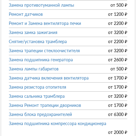
Замена противотуманной лампы
от
500
₽
Ремонт датчиков
от
1200
₽
Ремонт и Замена вентилятора печки
от
2200
₽
Замена замка зажигания
от
3200
₽
Снятие/установка трамблера
от
2200
₽
Замена трапеции стеклоочистителя
от
3200
₽
Замена подшипника генератора
от
2600
₽
Замена лампы габаритов
от
500
₽
Замена датчика включения вентилятора
от
1700
₽
Замена резистора отопителя
от
1700
₽
Замена сальника трамблера
от
3200
₽
Замена Ремонт трапеции дворников
от
1700
₽
Замена блока предохранителей
от
6300
₽
Замена подшипника компрессора кондиционера
от
2000
₽