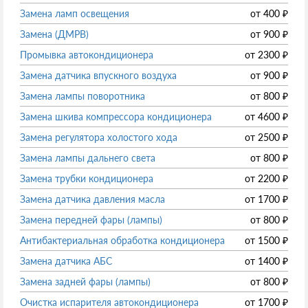
Замена ламп освещения
от
400
₽
Замена (ДМРВ)
от
900
₽
Промывка автокондиционера
от
2300
₽
Замена датчика впускного воздуха
от
900
₽
Замена лампы поворотника
от
800
₽
Замена шкива компрессора кондиционера
от
4600
₽
Замена регулятора холостого хода
от
2500
₽
Замена лампы дальнего света
от
800
₽
Замена трубки кондиционера
от
2200
₽
Замена датчика давления масла
от
1700
₽
Замена передней фары (лампы)
от
800
₽
Антибактериальная обработка кондиционера
от
1500
₽
Замена датчика АБС
от
1400
₽
Замена задней фары (лампы)
от
800
₽
Очистка испарителя автокондиционера
от
1700
₽