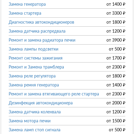
Замена генератора
от
1400
₽
Замена стартера
от
3300
₽
Диагностика автокондиционеров
от
1800
₽
Замена датчика распредвала
от
1200
₽
Ремонт и замена радиатора печки
от
3900
₽
Замена лампы подсветки
от
500
₽
Ремонт системы зажигания
от
1700
₽
Ремонт и Замена трамблера
от
2300
₽
Замена реле регулятора
от
1800
₽
Замена ремня генератора
от
1400
₽
Ремонт и замена втягивающего реле стартера
от
2300
₽
Дезинфекция автокондиционера
от
2000
₽
Замена датчика коленвала
от
1200
₽
Замена мотора печки
от
1500
₽
Замена ламп стоп сигнала
от
500
₽