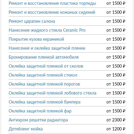
Ремонт и восстановление пластика торпеды
от
1500
₽
Ремонт и восстановление кожаных сидений
от
1500
₽
Ремонт царапин салона
от
1500
₽
Нанесение жидкого стекла Ceramic Pro
от
1500
₽
Покрытие кузова керамикой
от
1500
₽
Нанесение и оклейка защитной пленки
от
1500
₽
Бронирование пленкой автомобиля
от
1500
₽
Оклейка защитной пленкой от сколов
от
1500
₽
Оклейка защитной пленкой стекол
от
1500
₽
Оклейка защитной пленкой порогов
от
1500
₽
Оклейка защитной пленкой лобового стекла
от
1500
₽
Оклейка защитной пленкой бампера
от
1500
₽
Оклейка защитной пленкой фар
от
1500
₽
Антихром решетки радиатора
от
2300
₽
Детейлинг мойка
от
1200
₽