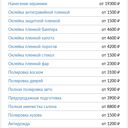
Нанесение керамики
от
19300
₽
Оклейка антигравийной пленкой
от
1500
₽
Оклейка защитной пленкой
от
1500
₽
Оклейка пленкой бампера
от
4600
₽
Оклейка пленкой капота
от
4600
₽
Оклейка пленкой порогов
от
4200
₽
Оклейка пленкой стекол
от
1500
₽
Оклейка пленкой фар
от
2300
₽
Полировка воском
от
3100
₽
Полировка дверей
от
1200
₽
Полная полировка авто
от
9200
₽
Предпродажная подготовка
от
3900
₽
Полная химчистка салона
от
8800
₽
Полировка кузова
от
1500
₽
Антидождь
от
1200
₽