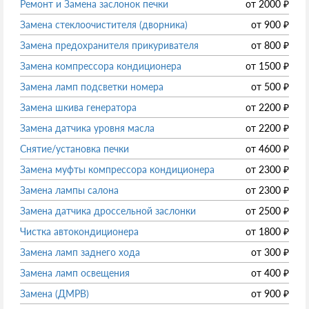
Ремонт и Замена заслонок печки
от
2000
₽
Замена стеклоочистителя (дворника)
от
900
₽
Замена предохранителя прикуривателя
от
800
₽
Замена компрессора кондиционера
от
1500
₽
Замена ламп подсветки номера
от
500
₽
Замена шкива генератора
от
2200
₽
Замена датчика уровня масла
от
2200
₽
Снятие/установка печки
от
4600
₽
Замена муфты компрессора кондиционера
от
2300
₽
Замена лампы салона
от
2300
₽
Замена датчика дроссельной заслонки
от
2500
₽
Чистка автокондиционера
от
1800
₽
Замена ламп заднего хода
от
300
₽
Замена ламп освещения
от
400
₽
Замена (ДМРВ)
от
900
₽