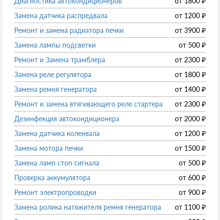
Диагностика автокондиционеров
от
1800
₽
Замена датчика распредвала
от
1200
₽
Ремонт и замена радиатора печки
от
3900
₽
Замена лампы подсветки
от
500
₽
Ремонт и Замена трамблера
от
2300
₽
Замена реле регулятора
от
1800
₽
Замена ремня генератора
от
1400
₽
Ремонт и замена втягивающего реле стартера
от
2300
₽
Дезинфекция автокондиционера
от
2000
₽
Замена датчика коленвала
от
1200
₽
Замена мотора печки
от
1500
₽
Замена ламп стоп сигнала
от
500
₽
Проверка аккумулятора
от
600
₽
Ремонт электропроводки
от
900
₽
Замена ролика натяжителя ремня генератора
от
1100
₽