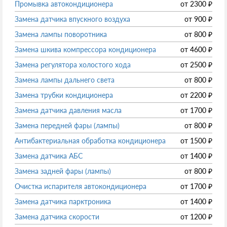
Промывка автокондиционера
от
2300
₽
Замена датчика впускного воздуха
от
900
₽
Замена лампы поворотника
от
800
₽
Замена шкива компрессора кондиционера
от
4600
₽
Замена регулятора холостого хода
от
2500
₽
Замена лампы дальнего света
от
800
₽
Замена трубки кондиционера
от
2200
₽
Замена датчика давления масла
от
1700
₽
Замена передней фары (лампы)
от
800
₽
Антибактериальная обработка кондиционера
от
1500
₽
Замена датчика АБС
от
1400
₽
Замена задней фары (лампы)
от
800
₽
Очистка испарителя автокондиционера
от
1700
₽
Замена датчика парктроника
от
1400
₽
Замена датчика скорости
от
1200
₽