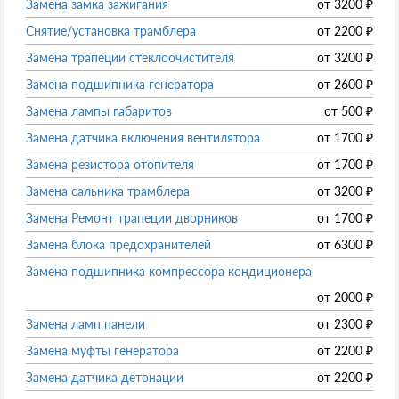
Замена замка зажигания
от
3200
₽
Снятие/установка трамблера
от
2200
₽
Замена трапеции стеклоочистителя
от
3200
₽
Замена подшипника генератора
от
2600
₽
Замена лампы габаритов
от
500
₽
Замена датчика включения вентилятора
от
1700
₽
Замена резистора отопителя
от
1700
₽
Замена сальника трамблера
от
3200
₽
Замена Ремонт трапеции дворников
от
1700
₽
Замена блока предохранителей
от
6300
₽
Замена подшипника компрессора кондиционера
от
2000
₽
Замена ламп панели
от
2300
₽
Замена муфты генератора
от
2200
₽
Замена датчика детонации
от
2200
₽