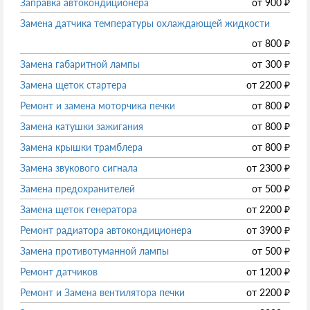
Заправка автокондиционера
от
900
₽
Замена датчика температуры охлаждающей жидкости
от
800
₽
Замена габаритной лампы
от
300
₽
Замена щеток стартера
от
2200
₽
Ремонт и замена моторчика печки
от
800
₽
Замена катушки зажигания
от
800
₽
Замена крышки трамблера
от
800
₽
Замена звукового сигнала
от
2300
₽
Замена предохранителей
от
500
₽
Замена щеток генератора
от
2200
₽
Ремонт радиатора автокондиционера
от
3900
₽
Замена противотуманной лампы
от
500
₽
Ремонт датчиков
от
1200
₽
Ремонт и Замена вентилятора печки
от
2200
₽