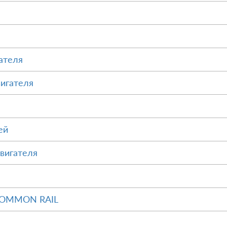
ателя
вигателя
ей
вигателя
 COMMON RAIL