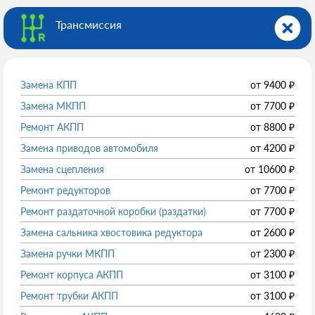
Трансмиссия
Замена КПП
от
9400
₽
Замена МКПП
от
7700
₽
Ремонт АКПП
от
8800
₽
Замена приводов автомобиля
от
4200
₽
Замена сцепления
от
10600
₽
Ремонт редукторов
от
7700
₽
Ремонт раздаточной коробки (раздатки)
от
7700
₽
Замена сальника хвостовика редуктора
от
2600
₽
Замена ручки МКПП
от
2300
₽
Ремонт корпуса АКПП
от
3100
₽
Ремонт трубки АКПП
от
3100
₽