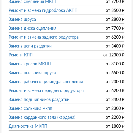
Замена сцепления МКПП
от
7700
₽
Ремонт и замена гидроблока АКПП
от
3500
₽
Замена шруса
от
2800
₽
Замена диска сцепления
от
7700
₽
Ремонт и замена заднего редуктора
от
6200
₽
Замена цепи раздатки
от
3400
₽
Ремонт КПП
от
12300
₽
Замена тросов МКПП
от
3100
₽
Замена пыльника шруса
от
6500
₽
Замена рабочего цилиндра сцепления
от
2300
₽
Ремонт и замена переднего редуктора
от
6200
₽
Замена подшипников раздатки
от
3400
₽
Замена сальника мкпп
от
2300
₽
Замена карданного вала (кардана)
от
2200
₽
Диагностика МКПП
от
1800
₽