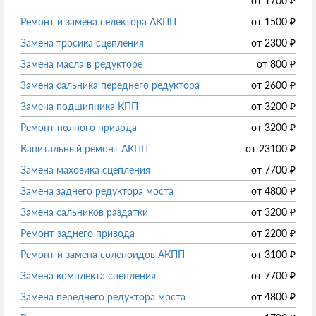
от
1700
₽
Ремонт и замена селектора АКПП
от
1500
₽
Замена тросика сцепления
от
2300
₽
Замена масла в редукторе
от
800
₽
Замена сальника переднего редуктора
от
2600
₽
Замена подшипника КПП
от
3200
₽
Ремонт полного привода
от
3200
₽
Капитальный ремонт АКПП
от
23100
₽
Замена маховика сцепления
от
7700
₽
Замена заднего редуктора моста
от
4800
₽
Замена сальников раздатки
от
3200
₽
Ремонт заднего привода
от
2200
₽
Ремонт и замена соленоидов АКПП
от
3100
₽
Замена комплекта сцепления
от
7700
₽
Замена переднего редуктора моста
от
4800
₽