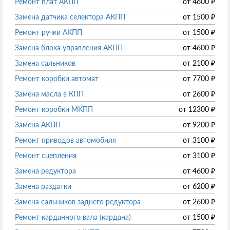
Ремонт плат АКПП
от
4600
₽
Замена датчика селектора АКПП
от
1500
₽
Ремонт ручки АКПП
от
1500
₽
Замена блока управления АКПП
от
4600
₽
Замена сальников
от
2100
₽
Ремонт коробки автомат
от
7700
₽
Замена масла в КПП
от
2600
₽
Ремонт коробки МКПП
от
12300
₽
Замена АКПП
от
9200
₽
Ремонт приводов автомобиля
от
3100
₽
Ремонт сцепления
от
3100
₽
Замена редуктора
от
4600
₽
Замена раздатки
от
6200
₽
Замена сальников заднего редуктора
от
2600
₽
Ремонт карданного вала (кардана)
от
1500
₽