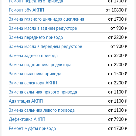
Ремонт переднего привода
от
1700
₽
Ремонт эбу АКПП
от
10800
₽
Замена главного цилиндра сцепления
от
1700
₽
Замена масла в заднем редукторе
от
900
₽
Замена переднего привода
от
2200
₽
Замена масла в переднем редукторе
от
900
₽
Замена заднего привода
от
3200
₽
Замена подшипника редуктора
от
2200
₽
Замена пыльника привода
от
1500
₽
Замена селектора АКПП
от
2200
₽
Замена сальника правого привода
от
1100
₽
Адаптация АКПП
от
1100
₽
Замена сальника левого привода
от
1100
₽
Дефектовка АКПП
от
7900
₽
Ремонт муфты привода
от
1700
₽