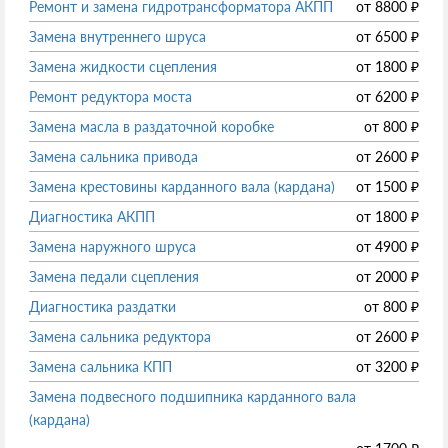
Ремонт и замена гидротрансформатора АКПП
от
8800
₽
Замена внутреннего шруса
от
6500
₽
Замена жидкости сцепления
от
1800
₽
Ремонт редуктора моста
от
6200
₽
Замена масла в раздаточной коробке
от
800
₽
Замена сальника привода
от
2600
₽
Замена крестовины карданного вала (кардана)
от
1500
₽
Диагностика АКПП
от
1800
₽
Замена наружного шруса
от
4900
₽
Замена педали сцепления
от
2000
₽
Диагностика раздатки
от
800
₽
Замена сальника редуктора
от
2600
₽
Замена сальника КПП
от
3200
₽
Замена подвесного подшипника карданного вала
(кардана)