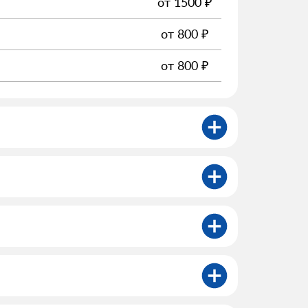
от
1500
₽
от
800
₽
от
800
₽