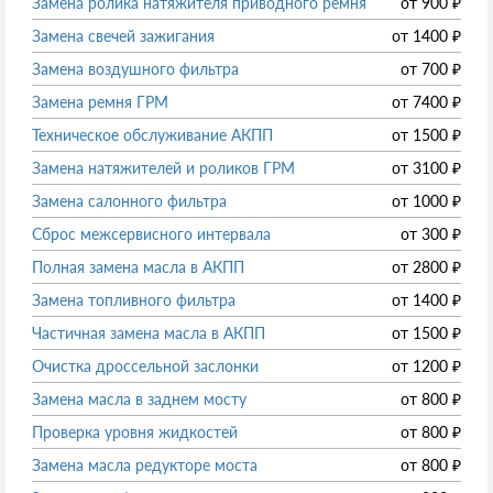
Замена ролика натяжителя приводного ремня
от
900
₽
Замена свечей зажигания
от
1400
₽
Замена воздушного фильтра
от
700
₽
Замена ремня ГРМ
от
7400
₽
Техническое обслуживание АКПП
от
1500
₽
Замена натяжителей и роликов ГРМ
от
3100
₽
Замена салонного фильтра
от
1000
₽
Сброс межсервисного интервала
от
300
₽
Полная замена масла в АКПП
от
2800
₽
Замена топливного фильтра
от
1400
₽
Частичная замена масла в АКПП
от
1500
₽
Очистка дроссельной заслонки
от
1200
₽
Замена масла в заднем мосту
от
800
₽
Проверка уровня жидкостей
от
800
₽
Замена масла редукторе моста
от
800
₽