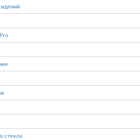
сидений
Pro
нки
ов
о стекла