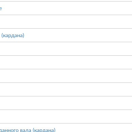
е
 (кардана)
анного вала (кардана)