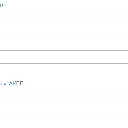
ора
тора АКПП