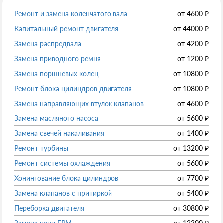
Ремонт и замена коленчатого вала
от
4600
₽
Капитальный ремонт двигателя
от
44000
₽
Замена распредвала
от
4200
₽
Замена приводного ремня
от
1200
₽
Замена поршневых колец
от
10800
₽
Ремонт блока цилиндров двигателя
от
10800
₽
Замена направляющих втулок клапанов
от
4600
₽
Замена масляного насоса
от
5600
₽
Замена свечей накаливания
от
1400
₽
Ремонт турбины
от
13200
₽
Ремонт системы охлаждения
от
5600
₽
Хонингование блока цилиндров
от
7700
₽
Замена клапанов с притиркой
от
5400
₽
Переборка двигателя
от
30800
₽
Замена цепи ГРМ
от
12300
₽