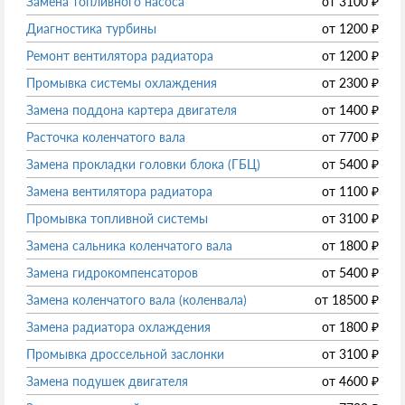
Замена топливного насоса
от
3100
₽
Диагностика турбины
от
1200
₽
Ремонт вентилятора радиатора
от
1200
₽
Промывка системы охлаждения
от
2300
₽
Замена поддона картера двигателя
от
1400
₽
Расточка коленчатого вала
от
7700
₽
Замена прокладки головки блока (ГБЦ)
от
5400
₽
Замена вентилятора радиатора
от
1100
₽
Промывка топливной системы
от
3100
₽
Замена сальника коленчатого вала
от
1800
₽
Замена гидрокомпенсаторов
от
5400
₽
Замена коленчатого вала (коленвала)
от
18500
₽
Замена радиатора охлаждения
от
1800
₽
Промывка дроссельной заслонки
от
3100
₽
Замена подушек двигателя
от
4600
₽