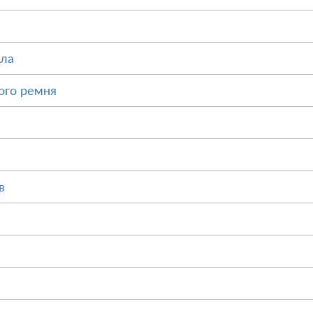
ала
ого ремня
в