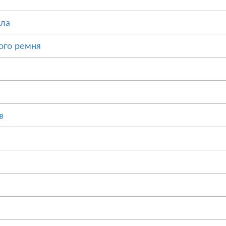
ала
ого ремня
в