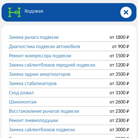
Ходовая
Замена рычага подвески
от
1800
₽
Диагностика подвески автомобиля
от
900
₽
Ремонт компрессора подвески
от
1500
₽
Замена сайлентблоков передней подвески
от
1200
₽
Замена задних амортизаторов
от
3500
₽
Замена стабилизаторов
от
3200
₽
Сход развал
от
3100
₽
Шиномонтаж
от
2600
₽
Восстановление рычагов подвески
от
2300
₽
Ремонт пневмоподушки
от
2300
₽
Замена сайлентблоков подвески
от
3000
₽