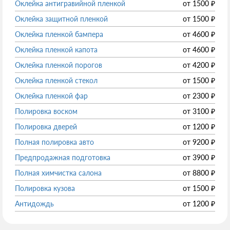
Оклейка антигравийной пленкой
от
1500
₽
Оклейка защитной пленкой
от
1500
₽
Оклейка пленкой бампера
от
4600
₽
Оклейка пленкой капота
от
4600
₽
Оклейка пленкой порогов
от
4200
₽
Оклейка пленкой стекол
от
1500
₽
Оклейка пленкой фар
от
2300
₽
Полировка воском
от
3100
₽
Полировка дверей
от
1200
₽
Полная полировка авто
от
9200
₽
Предпродажная подготовка
от
3900
₽
Полная химчистка салона
от
8800
₽
Полировка кузова
от
1500
₽
Антидождь
от
1200
₽