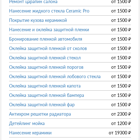
Ремонт царапин салона
от
1500
₽
Нанесение жидкого стекла Ceramic Pro
от
1500
₽
Покрытие кузова керамикой
от
1500
₽
Нанесение и оклейка защитной пленки
от
1500
₽
Бронирование пленкой автомобиля
от
1500
₽
Оклейка защитной пленкой от сколов
от
1500
₽
Оклейка защитной пленкой стекол
от
1500
₽
Оклейка защитной пленкой порогов
от
1500
₽
Оклейка защитной пленкой лобового стекла
от
1500
₽
Оклейка защитной пленкой капота
от
1500
₽
Оклейка защитной пленкой бампера
от
1500
₽
Оклейка защитной пленкой фар
от
1500
₽
Антихром решетки радиатора
от
2300
₽
Детейлинг мойка
от
1200
₽
Нанесение керамики
от
19300
₽